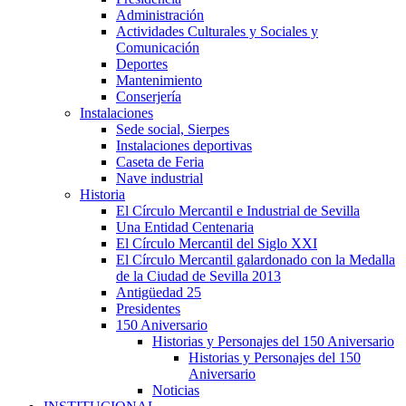
Administración
Actividades Culturales y Sociales y
Comunicación
Deportes
Mantenimiento
Conserjería
Instalaciones
Sede social, Sierpes
Instalaciones deportivas
Caseta de Feria
Nave industrial
Historia
El Círculo Mercantil e Industrial de Sevilla
Una Entidad Centenaria
El Círculo Mercantil del Siglo XXI
El Círculo Mercantil galardonado con la Medalla
de la Ciudad de Sevilla 2013
Antigüedad 25
Presidentes
150 Aniversario
Historias y Personajes del 150 Aniversario
Historias y Personajes del 150
Aniversario
Noticias