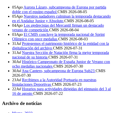
05
Ago
Aurora Lázaro, subcampeona de Europa por partida
doble con el equipo español
CMIS
2026-08-05
05
Ago
Nuestros nadadores culminan la temporada destacando
en el Andaluz Junior y Absoluto
CMIS
2026-08-05
04
Ago
Los ajedrecistas del Mercantil firman un destacado
verano de competición
CMIS
2026-08-04
03
Ago
El CMIS concluye la temporada nacional de Sprint
Olímpico con once medallas
CMIS
2026-08-03
31
Jul
Protegemos el patrimonio histórico de la entidad con la
digitalización del archivo
CMIS
2026-07-31
31
Jul
Nuestra Sección de Natación firma la mejor temporada
nacional de su historia
CMIS
2026-07-31
30
Jul
Histórico Campeonato de España Junior de Verano con
ocho medallas nacionales
CMIS
2026-07-30
30
Jul
Ana Cantero, subcampeona de Europa Sub23
CMIS
2026-07-30
23
Jul
Recibimos a la Autoridad Portuaria en nuestras
Instalaciones Deportivas
CMIS
2026-07-23
22
Jul
Horarios para actividades dirigidas del gimnasio del 3 al
16 de agosto
CMIS
2026-07-22
Archivo de noticias