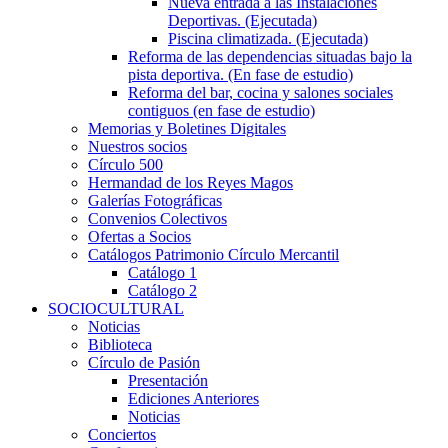
Nueva entrada a las Instalaciones
Deportivas. (Ejecutada)
Piscina climatizada. (Ejecutada)
Reforma de las dependencias situadas bajo la
pista deportiva. (En fase de estudio)
Reforma del bar, cocina y salones sociales
contiguos (en fase de estudio)
Memorias y Boletines Digitales
Nuestros socios
Círculo 500
Hermandad de los Reyes Magos
Galerías Fotográficas
Convenios Colectivos
Ofertas a Socios
Catálogos Patrimonio Círculo Mercantil
Catálogo 1
Catálogo 2
SOCIOCULTURAL
Noticias
Biblioteca
Círculo de Pasión
Presentación
Ediciones Anteriores
Noticias
Conciertos