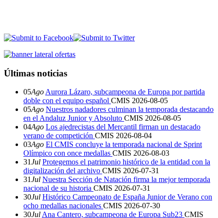
Últimas noticias
05
Ago
Aurora Lázaro, subcampeona de Europa por partida
doble con el equipo español
CMIS
2026-08-05
05
Ago
Nuestros nadadores culminan la temporada destacando
en el Andaluz Junior y Absoluto
CMIS
2026-08-05
04
Ago
Los ajedrecistas del Mercantil firman un destacado
verano de competición
CMIS
2026-08-04
03
Ago
El CMIS concluye la temporada nacional de Sprint
Olímpico con once medallas
CMIS
2026-08-03
31
Jul
Protegemos el patrimonio histórico de la entidad con la
digitalización del archivo
CMIS
2026-07-31
31
Jul
Nuestra Sección de Natación firma la mejor temporada
nacional de su historia
CMIS
2026-07-31
30
Jul
Histórico Campeonato de España Junior de Verano con
ocho medallas nacionales
CMIS
2026-07-30
30
Jul
Ana Cantero, subcampeona de Europa Sub23
CMIS