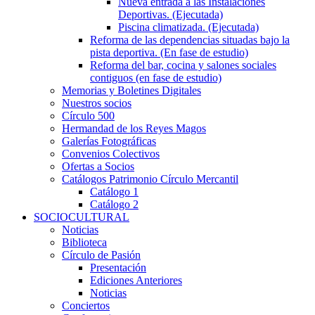
Nueva entrada a las Instalaciones
Deportivas. (Ejecutada)
Piscina climatizada. (Ejecutada)
Reforma de las dependencias situadas bajo la
pista deportiva. (En fase de estudio)
Reforma del bar, cocina y salones sociales
contiguos (en fase de estudio)
Memorias y Boletines Digitales
Nuestros socios
Círculo 500
Hermandad de los Reyes Magos
Galerías Fotográficas
Convenios Colectivos
Ofertas a Socios
Catálogos Patrimonio Círculo Mercantil
Catálogo 1
Catálogo 2
SOCIOCULTURAL
Noticias
Biblioteca
Círculo de Pasión
Presentación
Ediciones Anteriores
Noticias
Conciertos