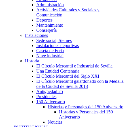
Administración
Actividades Culturales y Sociales y
Comunicación
Deportes
Mantenimiento
Conserjería
Instalaciones
Sede social, Sierpes
Instalaciones deportivas
Caseta de Feria
Nave industrial
Historia
El Círculo Mercantil e Industrial de Sevilla
Una Entidad Centenaria
El Círculo Mercantil del Siglo XXI
El Círculo Mercantil galardonado con la Medalla
de la Ciudad de Sevilla 2013
Antigüedad 25
Presidentes
150 Aniversario
Historias y Personajes del 150 Aniversario
Historias y Personajes del 150
Aniversario
Noticias