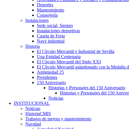
Deportes
Mantenimiento
Conserjería
Instalaciones
Sede social, Sierpes
Instalaciones deportivas
Caseta de Feria
Nave industrial
Historia
El Círculo Mercantil e Industrial de Sevilla
Una Entidad Centenaria
El Círculo Mercantil del Siglo XXI
El Círculo Mercantil galardonado con la Medalla d
Antigüedad 25
Presidentes
150 Aniversario
Historias y Personajes del 150 Aniversario
Historias y Personajes del 150 Aniver
Noticias
INSTITUCIONAL
Noticias
HistoriaCMIS
Trabajos de mejora y mantenimiento
Navidad