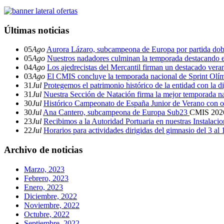
Últimas noticias
05
Ago
Aurora Lázaro, subcampeona de Europa por partida dob
05
Ago
Nuestros nadadores culminan la temporada destacando 
04
Ago
Los ajedrecistas del Mercantil firman un destacado ver
03
Ago
El CMIS concluye la temporada nacional de Sprint Olí
31
Jul
Protegemos el patrimonio histórico de la entidad con la d
31
Jul
Nuestra Sección de Natación firma la mejor temporada na
30
Jul
Histórico Campeonato de España Junior de Verano con o
30
Jul
Ana Cantero, subcampeona de Europa Sub23
CMIS
202
23
Jul
Recibimos a la Autoridad Portuaria en nuestras Instalaci
22
Jul
Horarios para actividades dirigidas del gimnasio del 3 al
Archivo de noticias
Marzo, 2023
Febrero, 2023
Enero, 2023
Diciembre, 2022
Noviembre, 2022
Octubre, 2022
Septiembre, 2022