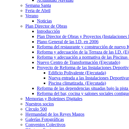
Actualidad Navidad
Semana Santa
Feria de Abril
Verano
Noticias
Plan Director de Obras
Introducción
Plan Director de Obras y Proyectos (Instalaciones
Plano General de las I.D. en 2006
Reforma del restaurante y construcción de nuevo K
Reforma y adecuación de la Terraza de las I.D. (E
Reforma y adecuación a normativa de las Piscinas 
Nuevo Centro de Transformación (Ejecutado)
Proyecto de Reforma de las Instalaciones Deportiv
Edificio Polivalente (Ejecutada)
Nueva entrada a las Instalaciones Deportivas
Piscina climatizada. (Ejecutada)
Reforma de las dependencias situadas bajo la pista 
Reforma del bar, cocina y salones sociales contiguo
Memorias y Boletines Digitales
Nuestros socios
Círculo 500
Hermandad de los Reyes Magos
Galerías Fotográficas
Convenios Colectivos