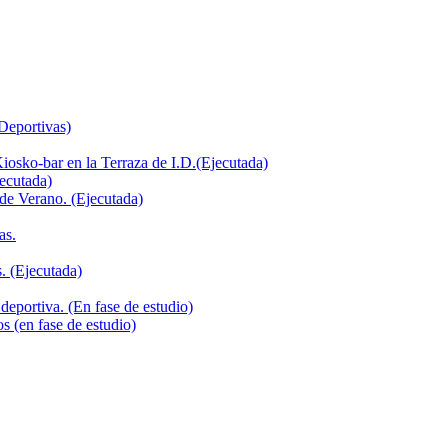
 Deportivas)
iosko-bar en la Terraza de I.D.(Ejecutada)
jecutada)
de Verano. (Ejecutada)
as.
. (Ejecutada)
deportiva. (En fase de estudio)
s (en fase de estudio)