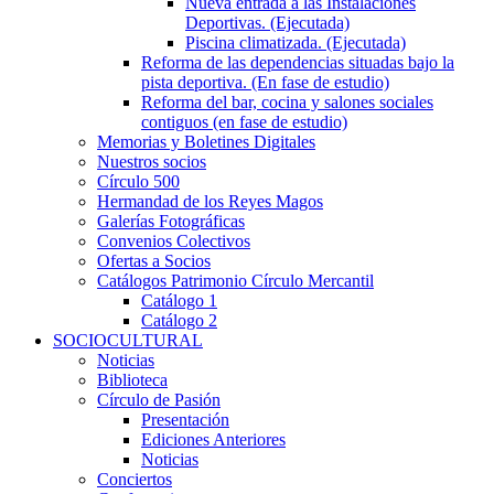
Nueva entrada a las Instalaciones
Deportivas. (Ejecutada)
Piscina climatizada. (Ejecutada)
Reforma de las dependencias situadas bajo la
pista deportiva. (En fase de estudio)
Reforma del bar, cocina y salones sociales
contiguos (en fase de estudio)
Memorias y Boletines Digitales
Nuestros socios
Círculo 500
Hermandad de los Reyes Magos
Galerías Fotográficas
Convenios Colectivos
Ofertas a Socios
Catálogos Patrimonio Círculo Mercantil
Catálogo 1
Catálogo 2
SOCIOCULTURAL
Noticias
Biblioteca
Círculo de Pasión
Presentación
Ediciones Anteriores
Noticias
Conciertos