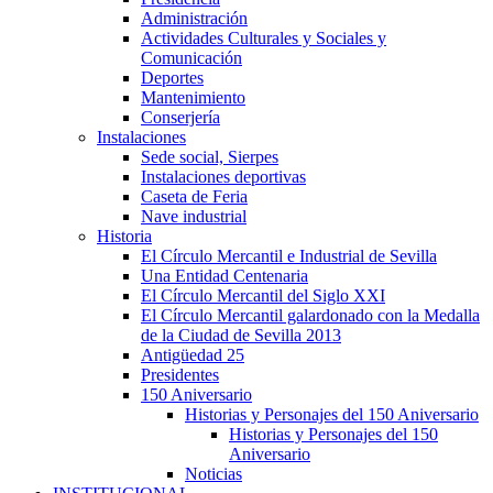
Administración
Actividades Culturales y Sociales y
Comunicación
Deportes
Mantenimiento
Conserjería
Instalaciones
Sede social, Sierpes
Instalaciones deportivas
Caseta de Feria
Nave industrial
Historia
El Círculo Mercantil e Industrial de Sevilla
Una Entidad Centenaria
El Círculo Mercantil del Siglo XXI
El Círculo Mercantil galardonado con la Medalla
de la Ciudad de Sevilla 2013
Antigüedad 25
Presidentes
150 Aniversario
Historias y Personajes del 150 Aniversario
Historias y Personajes del 150
Aniversario
Noticias