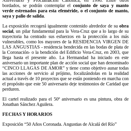
Aniversario y Proclamación Canónica, en 1996. Entre otros
bordados, se podrán contemplar el
conjunto de saya y manto
verde estrenados para esta efeméride, o el conjunto de manto,
saya y palio de salida
.
La exposición recogerá igualmente contenido alrededor de su
obra
social
, un pilar fundamental para la Vera-Cruz que a lo largo de su
trayectoria ha centrado sus esfuerzos en la protección a los más
vulnerables, como los mayores de la RESIDENCIA VIRGEN DE
LAS ANGUSTIAS - residencia bendecida en las bodas de plata de
la Coronación- o la bendición del Edificio Vera-Cruz, en 2003, que
llega hasta el presente año. La Hermandad ha iniciado en este
aniversario un importante plan de acción social que han denominado
“CINCO LLAGAS DE AMOR” y tiene como objetivo aunar todas
las acciones de servicio al prójimo, focalizándolas en la realidad
actual a través de 10 proyectos que se están poniendo en marcha con
el propósito que este 50 aniversario deje testimonios de Caridad que
perduren.
El cartel realizado para el 50º aniversario es una pintura, obra de
Jonathan Sánchez Aguilera.
FECHAS Y HORARIOS
Exposición “50 Años Coronada. Angustias de Alcalá del Río”