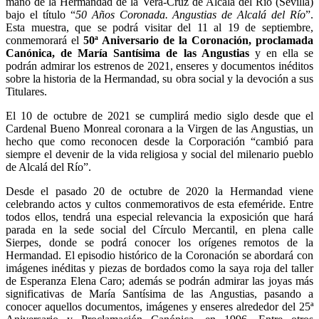
mano de la Hermandad de la Vera-Cruz de Alcalá del Río (Sevilla)
bajo el título “
50 Años Coronada. Angustias de Alcalá del Río
”.
Esta muestra, que se podrá visitar del 11 al 19 de septiembre,
conmemorará el
50ª Aniversario de la Coronación, proclamada
Canónica, de María Santísima de las Angustias
y en ella se
podrán admirar los estrenos de 2021, enseres y documentos inéditos
sobre la historia de la Hermandad, su obra social y la devoción a sus
Titulares.
El 10 de octubre de 2021 se cumplirá medio siglo desde que el
Cardenal Bueno Monreal coronara a la Virgen de las Angustias, un
hecho que como reconocen desde la Corporación “cambió para
siempre el devenir de la vida religiosa y social del milenario pueblo
de Alcalá del Río”.
Desde el pasado 20 de octubre de 2020 la Hermandad viene
celebrando actos y cultos conmemorativos de esta efeméride. Entre
todos ellos, tendrá una especial relevancia la exposición que hará
parada en la sede social del Círculo Mercantil, en plena calle
Sierpes, donde se podrá conocer los orígenes remotos de la
Hermandad. El episodio histórico de la Coronación se abordará con
imágenes inéditas y piezas de bordados como la saya roja del taller
de Esperanza Elena Caro; además se podrán admirar las joyas más
significativas de María Santísima de las Angustias, pasando a
conocer aquellos documentos, imágenes y enseres alrededor del 25ª