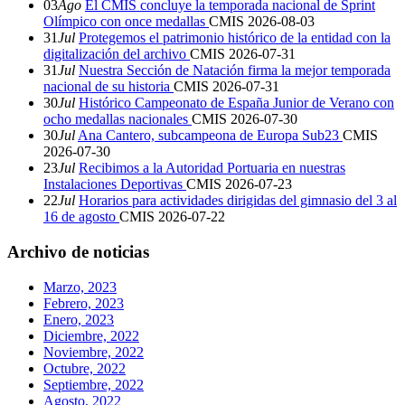
03
Ago
El CMIS concluye la temporada nacional de Sprint
Olímpico con once medallas
CMIS
2026-08-03
31
Jul
Protegemos el patrimonio histórico de la entidad con la
digitalización del archivo
CMIS
2026-07-31
31
Jul
Nuestra Sección de Natación firma la mejor temporada
nacional de su historia
CMIS
2026-07-31
30
Jul
Histórico Campeonato de España Junior de Verano con
ocho medallas nacionales
CMIS
2026-07-30
30
Jul
Ana Cantero, subcampeona de Europa Sub23
CMIS
2026-07-30
23
Jul
Recibimos a la Autoridad Portuaria en nuestras
Instalaciones Deportivas
CMIS
2026-07-23
22
Jul
Horarios para actividades dirigidas del gimnasio del 3 al
16 de agosto
CMIS
2026-07-22
Archivo de noticias
Marzo, 2023
Febrero, 2023
Enero, 2023
Diciembre, 2022
Noviembre, 2022
Octubre, 2022
Septiembre, 2022
Agosto, 2022