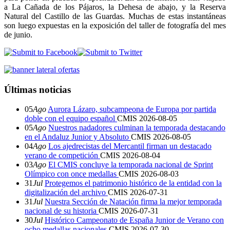
a La Cañada de los Pájaros, la Dehesa de abajo, y la Reserva
Natural del Castillo de las Guardas. Muchas de estas instantáneas
son luego expuestas en la exposición del taller de fotografía del mes
de junio.
Últimas noticias
05
Ago
Aurora Lázaro, subcampeona de Europa por partida
doble con el equipo español
CMIS
2026-08-05
05
Ago
Nuestros nadadores culminan la temporada destacando
en el Andaluz Junior y Absoluto
CMIS
2026-08-05
04
Ago
Los ajedrecistas del Mercantil firman un destacado
verano de competición
CMIS
2026-08-04
03
Ago
El CMIS concluye la temporada nacional de Sprint
Olímpico con once medallas
CMIS
2026-08-03
31
Jul
Protegemos el patrimonio histórico de la entidad con la
digitalización del archivo
CMIS
2026-07-31
31
Jul
Nuestra Sección de Natación firma la mejor temporada
nacional de su historia
CMIS
2026-07-31
30
Jul
Histórico Campeonato de España Junior de Verano con
ocho medallas nacionales
CMIS
2026-07-30