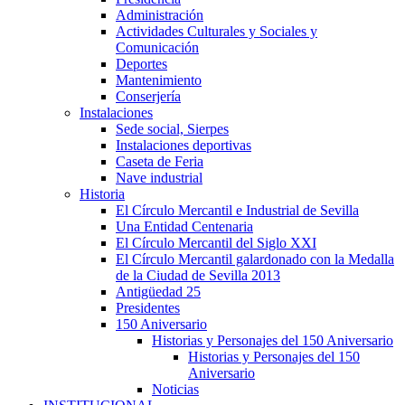
Administración
Actividades Culturales y Sociales y
Comunicación
Deportes
Mantenimiento
Conserjería
Instalaciones
Sede social, Sierpes
Instalaciones deportivas
Caseta de Feria
Nave industrial
Historia
El Círculo Mercantil e Industrial de Sevilla
Una Entidad Centenaria
El Círculo Mercantil del Siglo XXI
El Círculo Mercantil galardonado con la Medalla
de la Ciudad de Sevilla 2013
Antigüedad 25
Presidentes
150 Aniversario
Historias y Personajes del 150 Aniversario
Historias y Personajes del 150
Aniversario
Noticias