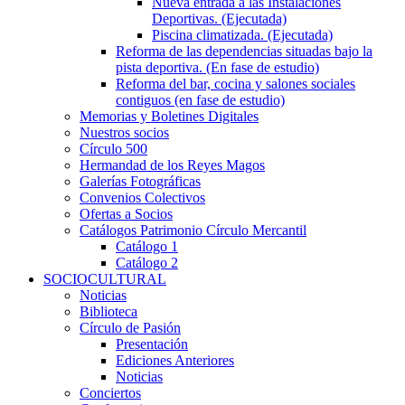
Nueva entrada a las Instalaciones
Deportivas. (Ejecutada)
Piscina climatizada. (Ejecutada)
Reforma de las dependencias situadas bajo la
pista deportiva. (En fase de estudio)
Reforma del bar, cocina y salones sociales
contiguos (en fase de estudio)
Memorias y Boletines Digitales
Nuestros socios
Círculo 500
Hermandad de los Reyes Magos
Galerías Fotográficas
Convenios Colectivos
Ofertas a Socios
Catálogos Patrimonio Círculo Mercantil
Catálogo 1
Catálogo 2
SOCIOCULTURAL
Noticias
Biblioteca
Círculo de Pasión
Presentación
Ediciones Anteriores
Noticias
Conciertos