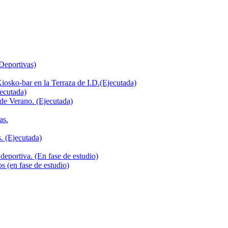
 Deportivas)
iosko-bar en la Terraza de I.D.(Ejecutada)
jecutada)
de Verano. (Ejecutada)
as.
. (Ejecutada)
deportiva. (En fase de estudio)
s (en fase de estudio)