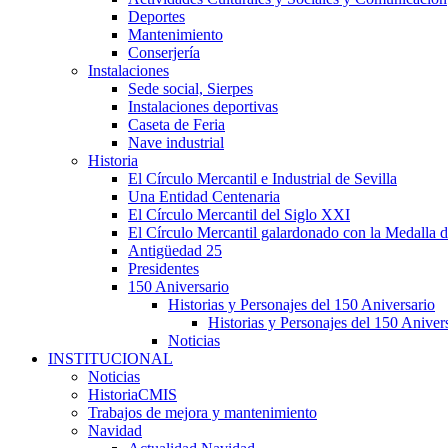
Deportes
Mantenimiento
Conserjería
Instalaciones
Sede social, Sierpes
Instalaciones deportivas
Caseta de Feria
Nave industrial
Historia
El Círculo Mercantil e Industrial de Sevilla
Una Entidad Centenaria
El Círculo Mercantil del Siglo XXI
El Círculo Mercantil galardonado con la Medalla d
Antigüedad 25
Presidentes
150 Aniversario
Historias y Personajes del 150 Aniversario
Historias y Personajes del 150 Aniver
Noticias
INSTITUCIONAL
Noticias
HistoriaCMIS
Trabajos de mejora y mantenimiento
Navidad