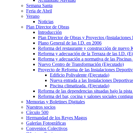
Actualidad Navidad
Semana Santa
Feria de Abril
Verano
Noticias
Plan Director de Obras
Introducción
Plan Director de Obras y Proyectos (Instalaciones
Plano General de las I.D. en 2006
Reforma del restaurante y construcción de nuevo K
Reforma y adecuación de la Terraza de las I.D. (E
Reforma y adecuación a normativa de las Piscinas 
Nuevo Centro de Transformación (Ejecutado)
Proyecto de Reforma de las Instalaciones Deportiv
Edificio Polivalente (Ejecutada)
Nueva entrada a las Instalaciones Deportivas
Piscina climatizada. (Ejecutada)
Reforma de las dependencias situadas bajo la pista 
Reforma del bar, cocina y salones sociales contiguo
Memorias y Boletines Digitales
Nuestros socios
Círculo 500
Hermandad de los Reyes Magos
Galerías Fotográficas
Convenios Colectivos