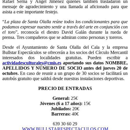
Rafael Serna y Ángel Jiménez quienes también trasladaron un
mensaje de agradecimiento y una llamada al aficionado para que
asista a este importante festejo.
“
La plaza de Santa Olalla
reúne todos los condicionantes para que
podamos expresar nuestro sentir a través del arte en conjunción con
el toro
”, reconocía el diestro David Galán durante la rueda de
prensa. Tres compañeros que se admiran como personas y toreros.
Desde el Ayuntamiento de Santa Olalla del Cala y la empresa
Bullstar Espectáculos se ofrecerán a los socios del Círculo Mercantil
interesados dos localidades gratuitas. Pueden escribir a
actividadesculturales@cmis.es
aportando sus datos NOMBRE,
APELLIDOS Y NÚMERO DE SOCIO antes del jueves 20 de
octubre.
En caso de reunir a un grupo de 30 socios se facilitará un
autobús gratuito que saldrá desde nuestras instalaciones deportivas.
PRECIO DE ENTRADAS
General:
25€
Jóvenes (6 a 17 años):
15€
Jubilados:
20€
Barreras:
40€
639 30 60 29
WWW.BULLSTARESPECTACULOS.COM