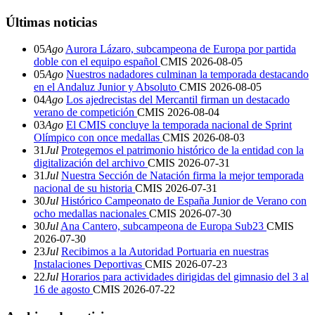
Últimas noticias
05
Ago
Aurora Lázaro, subcampeona de Europa por partida
doble con el equipo español
CMIS
2026-08-05
05
Ago
Nuestros nadadores culminan la temporada destacando
en el Andaluz Junior y Absoluto
CMIS
2026-08-05
04
Ago
Los ajedrecistas del Mercantil firman un destacado
verano de competición
CMIS
2026-08-04
03
Ago
El CMIS concluye la temporada nacional de Sprint
Olímpico con once medallas
CMIS
2026-08-03
31
Jul
Protegemos el patrimonio histórico de la entidad con la
digitalización del archivo
CMIS
2026-07-31
31
Jul
Nuestra Sección de Natación firma la mejor temporada
nacional de su historia
CMIS
2026-07-31
30
Jul
Histórico Campeonato de España Junior de Verano con
ocho medallas nacionales
CMIS
2026-07-30
30
Jul
Ana Cantero, subcampeona de Europa Sub23
CMIS
2026-07-30
23
Jul
Recibimos a la Autoridad Portuaria en nuestras
Instalaciones Deportivas
CMIS
2026-07-23
22
Jul
Horarios para actividades dirigidas del gimnasio del 3 al
16 de agosto
CMIS
2026-07-22