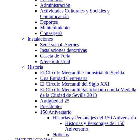
Administración
Actividades Culturales y Sociales y
Comunicación
Deportes
Mantenimiento
Conserjería
Instalaciones
Sede social, Sierpes
Instalaciones deportivas
Caseta de Feria
Nave industrial
Historia
El Círculo Mercantil e Industrial de Sevilla
Una Entidad Centenaria
El Círculo Mercantil del Siglo XXI
El Círculo Mercantil galardonado con la Medalla
de la Ciudad de Sevilla 2013
Antigüedad 25
Presidentes
150 Aniversario
Historias y Personajes del 150 Aniversario
Historias y Personajes del 150
Aniversario
Noticias