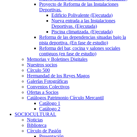
Proyecto de Reforma de las Instalaciones
Deportivas.
Edificio Polivalente (Ejecutada)
Nueva entrada a las Instalaciones
Deportivas. (Ejecutada)
Piscina climatizada. (Ejecutada)
Reforma de las dependencias situadas bajo la
pista deportiva. (En fase de estudio)
Reforma del bar, cocina y salones sociales
contiguos (en fase de estudio)
Memorias y Boletines Digitales
Nuestros socios
Círculo 500
Hermandad de los Reyes Magos
Galerías Fotográficas
Convenios Colectivos
Ofertas a Socios
Catálogos Patrimonio Círculo Mercantil
Catálogo 1
Catálogo 2
SOCIOCULTURAL
Noticias
Biblioteca
Círculo de Pasión
Presentación