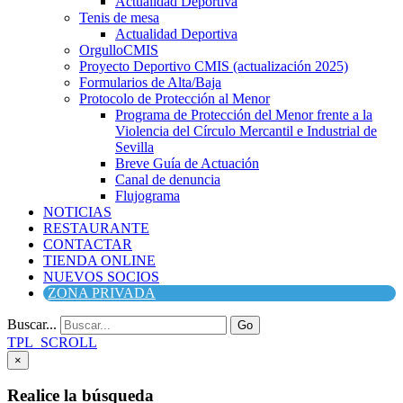
Actualidad Deportiva
Tenis de mesa
Actualidad Deportiva
OrgulloCMIS
Proyecto Deportivo CMIS (actualización 2025)
Formularios de Alta/Baja
Protocolo de Protección al Menor
Programa de Protección del Menor frente a la
Violencia del Círculo Mercantil e Industrial de
Sevilla
Breve Guía de Actuación
Canal de denuncia
Flujograma
NOTICIAS
RESTAURANTE
CONTACTAR
TIENDA ONLINE
NUEVOS SOCIOS
ZONA PRIVADA
Buscar...
Go
TPL_SCROLL
×
Realice la búsqueda