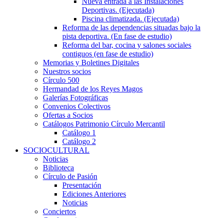
Nueva entrada a las Instalaciones
Deportivas. (Ejecutada)
Piscina climatizada. (Ejecutada)
Reforma de las dependencias situadas bajo la
pista deportiva. (En fase de estudio)
Reforma del bar, cocina y salones sociales
contiguos (en fase de estudio)
Memorias y Boletines Digitales
Nuestros socios
Círculo 500
Hermandad de los Reyes Magos
Galerías Fotográficas
Convenios Colectivos
Ofertas a Socios
Catálogos Patrimonio Círculo Mercantil
Catálogo 1
Catálogo 2
SOCIOCULTURAL
Noticias
Biblioteca
Círculo de Pasión
Presentación
Ediciones Anteriores
Noticias
Conciertos