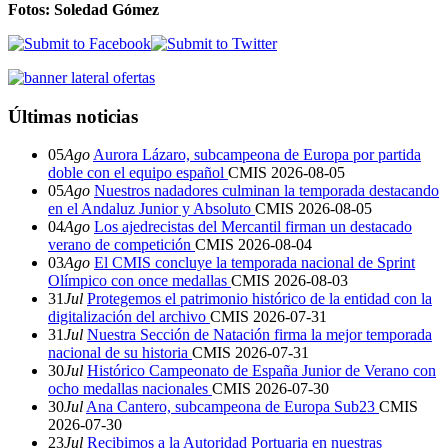
Fotos: Soledad Gómez
Últimas noticias
05
Ago
Aurora Lázaro, subcampeona de Europa por partida
doble con el equipo español
CMIS
2026-08-05
05
Ago
Nuestros nadadores culminan la temporada destacando
en el Andaluz Junior y Absoluto
CMIS
2026-08-05
04
Ago
Los ajedrecistas del Mercantil firman un destacado
verano de competición
CMIS
2026-08-04
03
Ago
El CMIS concluye la temporada nacional de Sprint
Olímpico con once medallas
CMIS
2026-08-03
31
Jul
Protegemos el patrimonio histórico de la entidad con la
digitalización del archivo
CMIS
2026-07-31
31
Jul
Nuestra Sección de Natación firma la mejor temporada
nacional de su historia
CMIS
2026-07-31
30
Jul
Histórico Campeonato de España Junior de Verano con
ocho medallas nacionales
CMIS
2026-07-30
30
Jul
Ana Cantero, subcampeona de Europa Sub23
CMIS
2026-07-30
23
Jul
Recibimos a la Autoridad Portuaria en nuestras