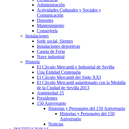
Administración
Actividades Culturales y Sociales y
Comunicación
Deportes
Mantenimiento
Conserjería
Instalaciones
Sede social, Sierpes
Instalaciones deportivas
Caseta de Feria
Nave industrial
Historia
El Círculo Mercantil e Industrial de Sevilla
Una Entidad Centenaria
El Círculo Mercantil del Siglo XXI
El Círculo Mercantil galardonado con la Medalla
de la Ciudad de Sevilla 2013
Antigüedad 25
Presidentes
150 Aniversario
Historias y Personajes del 150 Aniversario
Historias y Personajes del 150
Aniversario
Noticias