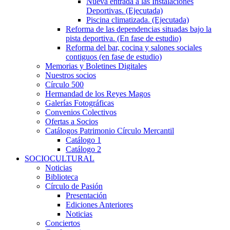
Nueva entrada a las Instalaciones
Deportivas. (Ejecutada)
Piscina climatizada. (Ejecutada)
Reforma de las dependencias situadas bajo la
pista deportiva. (En fase de estudio)
Reforma del bar, cocina y salones sociales
contiguos (en fase de estudio)
Memorias y Boletines Digitales
Nuestros socios
Círculo 500
Hermandad de los Reyes Magos
Galerías Fotográficas
Convenios Colectivos
Ofertas a Socios
Catálogos Patrimonio Círculo Mercantil
Catálogo 1
Catálogo 2
SOCIOCULTURAL
Noticias
Biblioteca
Círculo de Pasión
Presentación
Ediciones Anteriores
Noticias
Conciertos