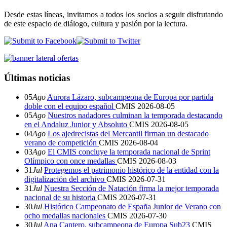
Desde estas líneas, invitamos a todos los socios a seguir disfrutando
de este espacio de diálogo, cultura y pasión por la lectura.
Últimas noticias
05
Ago
Aurora Lázaro, subcampeona de Europa por partida
doble con el equipo español
CMIS
2026-08-05
05
Ago
Nuestros nadadores culminan la temporada destacando
en el Andaluz Junior y Absoluto
CMIS
2026-08-05
04
Ago
Los ajedrecistas del Mercantil firman un destacado
verano de competición
CMIS
2026-08-04
03
Ago
El CMIS concluye la temporada nacional de Sprint
Olímpico con once medallas
CMIS
2026-08-03
31
Jul
Protegemos el patrimonio histórico de la entidad con la
digitalización del archivo
CMIS
2026-07-31
31
Jul
Nuestra Sección de Natación firma la mejor temporada
nacional de su historia
CMIS
2026-07-31
30
Jul
Histórico Campeonato de España Junior de Verano con
ocho medallas nacionales
CMIS
2026-07-30
30
Jul
Ana Cantero, subcampeona de Europa Sub23
CMIS