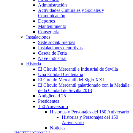
Administración
Actividades Culturales y Sociales y
Comunicación
Deportes
Mantenimiento
Conserjería
Instalaciones
Sede social, Sierpes
Instalaciones deportivas
Caseta de Feria
Nave industrial
Historia
El Círculo Mercantil e Industrial de Sevilla
Una Entidad Centenaria
El Círculo Mercantil del Siglo XXI
El Círculo Mercantil galardonado con la Medalla
de la Ciudad de Sevilla 2013
Antigüedad 25
Presidentes
150 Aniversario
Historias y Personajes del 150 Aniversario
Historias y Personajes del 150
Aniversario
Noticias