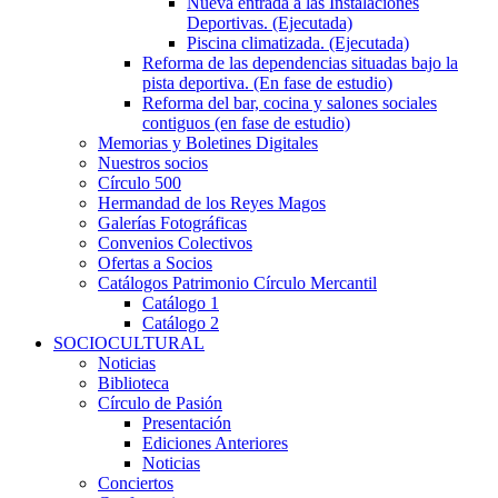
Nueva entrada a las Instalaciones
Deportivas. (Ejecutada)
Piscina climatizada. (Ejecutada)
Reforma de las dependencias situadas bajo la
pista deportiva. (En fase de estudio)
Reforma del bar, cocina y salones sociales
contiguos (en fase de estudio)
Memorias y Boletines Digitales
Nuestros socios
Círculo 500
Hermandad de los Reyes Magos
Galerías Fotográficas
Convenios Colectivos
Ofertas a Socios
Catálogos Patrimonio Círculo Mercantil
Catálogo 1
Catálogo 2
SOCIOCULTURAL
Noticias
Biblioteca
Círculo de Pasión
Presentación
Ediciones Anteriores
Noticias
Conciertos