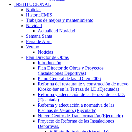
INSTITUCIONAL
Noticias
HistoriaCMIS
Trabajos de mejora y mantenimiento
Navidad
Actualidad Navidad
Semana Santa
Feria de Abril
Verano
Noticias
Plan Director de Obras
Introducción
Plan Director de Obras y Proyectos
(Instalaciones Deportivas)
Plano General de las I.D. en 2006
Reforma del restaurante y construcción de nuevo
Kiosko-bar en la Terraza de I.D.(Ejecutada)
Reforma y adecuación de la Terraza de las I.D.
(Ejecutada)
Reforma y adecuación a normativa de las
Piscinas de Verano. (Ejecutada)
Nuevo Centro de Transformación (Ejecutado)
Proyecto de Reforma de las Instalaciones
Deportivas.
Edificio Polivalente (Ejecutada)