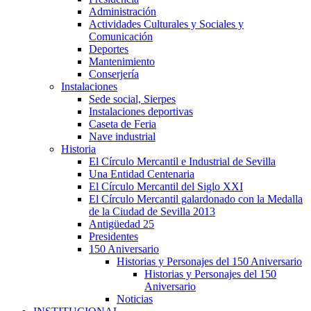
Administración
Actividades Culturales y Sociales y
Comunicación
Deportes
Mantenimiento
Conserjería
Instalaciones
Sede social, Sierpes
Instalaciones deportivas
Caseta de Feria
Nave industrial
Historia
El Círculo Mercantil e Industrial de Sevilla
Una Entidad Centenaria
El Círculo Mercantil del Siglo XXI
El Círculo Mercantil galardonado con la Medalla
de la Ciudad de Sevilla 2013
Antigüedad 25
Presidentes
150 Aniversario
Historias y Personajes del 150 Aniversario
Historias y Personajes del 150
Aniversario
Noticias