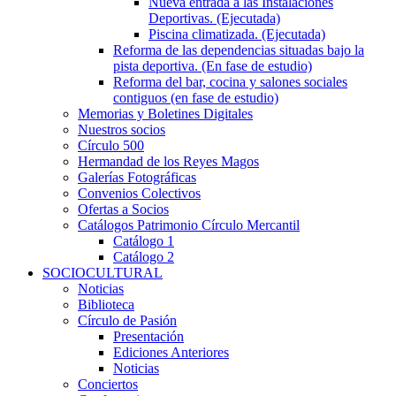
Nueva entrada a las Instalaciones
Deportivas. (Ejecutada)
Piscina climatizada. (Ejecutada)
Reforma de las dependencias situadas bajo la
pista deportiva. (En fase de estudio)
Reforma del bar, cocina y salones sociales
contiguos (en fase de estudio)
Memorias y Boletines Digitales
Nuestros socios
Círculo 500
Hermandad de los Reyes Magos
Galerías Fotográficas
Convenios Colectivos
Ofertas a Socios
Catálogos Patrimonio Círculo Mercantil
Catálogo 1
Catálogo 2
SOCIOCULTURAL
Noticias
Biblioteca
Círculo de Pasión
Presentación
Ediciones Anteriores
Noticias
Conciertos