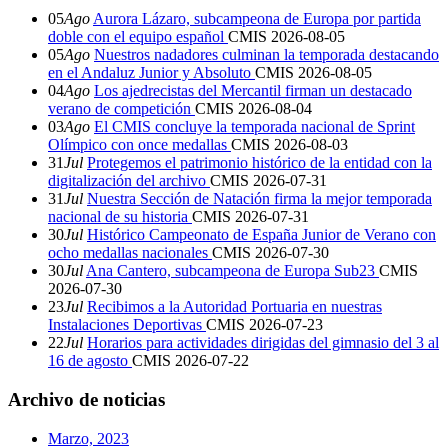
05
Ago
Aurora Lázaro, subcampeona de Europa por partida
doble con el equipo español
CMIS
2026-08-05
05
Ago
Nuestros nadadores culminan la temporada destacando
en el Andaluz Junior y Absoluto
CMIS
2026-08-05
04
Ago
Los ajedrecistas del Mercantil firman un destacado
verano de competición
CMIS
2026-08-04
03
Ago
El CMIS concluye la temporada nacional de Sprint
Olímpico con once medallas
CMIS
2026-08-03
31
Jul
Protegemos el patrimonio histórico de la entidad con la
digitalización del archivo
CMIS
2026-07-31
31
Jul
Nuestra Sección de Natación firma la mejor temporada
nacional de su historia
CMIS
2026-07-31
30
Jul
Histórico Campeonato de España Junior de Verano con
ocho medallas nacionales
CMIS
2026-07-30
30
Jul
Ana Cantero, subcampeona de Europa Sub23
CMIS
2026-07-30
23
Jul
Recibimos a la Autoridad Portuaria en nuestras
Instalaciones Deportivas
CMIS
2026-07-23
22
Jul
Horarios para actividades dirigidas del gimnasio del 3 al
16 de agosto
CMIS
2026-07-22
Archivo de noticias
Marzo, 2023