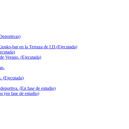
 Deportivas)
iosko-bar en la Terraza de I.D.(Ejecutada)
jecutada)
de Verano. (Ejecutada)
as.
. (Ejecutada)
deportiva. (En fase de estudio)
s (en fase de estudio)