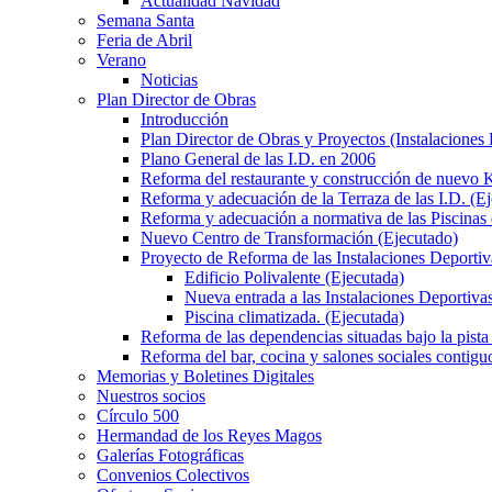
Actualidad Navidad
Semana Santa
Feria de Abril
Verano
Noticias
Plan Director de Obras
Introducción
Plan Director de Obras y Proyectos (Instalaciones
Plano General de las I.D. en 2006
Reforma del restaurante y construcción de nuevo K
Reforma y adecuación de la Terraza de las I.D. (E
Reforma y adecuación a normativa de las Piscinas 
Nuevo Centro de Transformación (Ejecutado)
Proyecto de Reforma de las Instalaciones Deportiv
Edificio Polivalente (Ejecutada)
Nueva entrada a las Instalaciones Deportivas
Piscina climatizada. (Ejecutada)
Reforma de las dependencias situadas bajo la pista 
Reforma del bar, cocina y salones sociales contiguo
Memorias y Boletines Digitales
Nuestros socios
Círculo 500
Hermandad de los Reyes Magos
Galerías Fotográficas
Convenios Colectivos