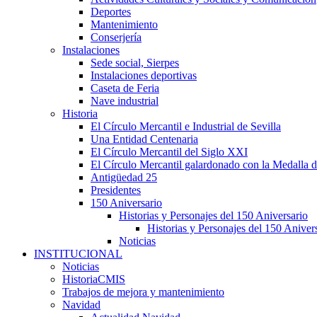
Deportes
Mantenimiento
Conserjería
Instalaciones
Sede social, Sierpes
Instalaciones deportivas
Caseta de Feria
Nave industrial
Historia
El Círculo Mercantil e Industrial de Sevilla
Una Entidad Centenaria
El Círculo Mercantil del Siglo XXI
El Círculo Mercantil galardonado con la Medalla d
Antigüedad 25
Presidentes
150 Aniversario
Historias y Personajes del 150 Aniversario
Historias y Personajes del 150 Aniver
Noticias
INSTITUCIONAL
Noticias
HistoriaCMIS
Trabajos de mejora y mantenimiento
Navidad