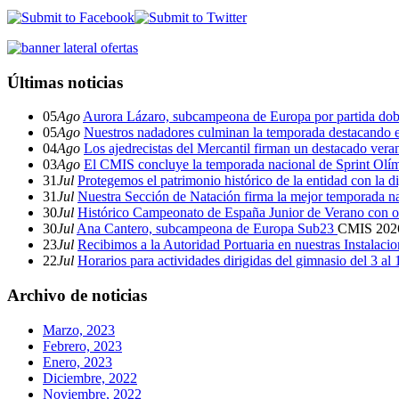
Últimas noticias
05
Ago
Aurora Lázaro, subcampeona de Europa por partida dob
05
Ago
Nuestros nadadores culminan la temporada destacando 
04
Ago
Los ajedrecistas del Mercantil firman un destacado ver
03
Ago
El CMIS concluye la temporada nacional de Sprint Olí
31
Jul
Protegemos el patrimonio histórico de la entidad con la d
31
Jul
Nuestra Sección de Natación firma la mejor temporada na
30
Jul
Histórico Campeonato de España Junior de Verano con o
30
Jul
Ana Cantero, subcampeona de Europa Sub23
CMIS
202
23
Jul
Recibimos a la Autoridad Portuaria en nuestras Instalaci
22
Jul
Horarios para actividades dirigidas del gimnasio del 3 al
Archivo de noticias
Marzo, 2023
Febrero, 2023
Enero, 2023
Diciembre, 2022
Noviembre, 2022