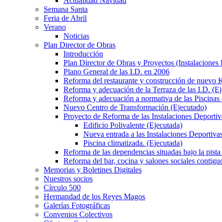
Actualidad Navidad
Semana Santa
Feria de Abril
Verano
Noticias
Plan Director de Obras
Introducción
Plan Director de Obras y Proyectos (Instalaciones
Plano General de las I.D. en 2006
Reforma del restaurante y construcción de nuevo K
Reforma y adecuación de la Terraza de las I.D. (E
Reforma y adecuación a normativa de las Piscinas 
Nuevo Centro de Transformación (Ejecutado)
Proyecto de Reforma de las Instalaciones Deportiv
Edificio Polivalente (Ejecutada)
Nueva entrada a las Instalaciones Deportivas
Piscina climatizada. (Ejecutada)
Reforma de las dependencias situadas bajo la pista 
Reforma del bar, cocina y salones sociales contiguo
Memorias y Boletines Digitales
Nuestros socios
Círculo 500
Hermandad de los Reyes Magos
Galerías Fotográficas
Convenios Colectivos