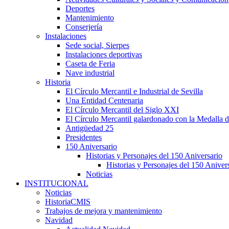
Deportes
Mantenimiento
Conserjería
Instalaciones
Sede social, Sierpes
Instalaciones deportivas
Caseta de Feria
Nave industrial
Historia
El Círculo Mercantil e Industrial de Sevilla
Una Entidad Centenaria
El Círculo Mercantil del Siglo XXI
El Círculo Mercantil galardonado con la Medalla d
Antigüedad 25
Presidentes
150 Aniversario
Historias y Personajes del 150 Aniversario
Historias y Personajes del 150 Aniver
Noticias
INSTITUCIONAL
Noticias
HistoriaCMIS
Trabajos de mejora y mantenimiento
Navidad