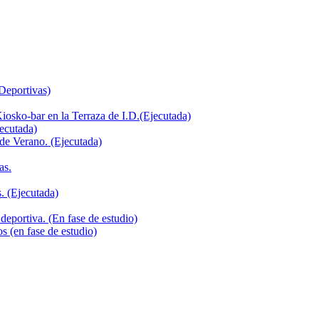
 Deportivas)
iosko-bar en la Terraza de I.D.(Ejecutada)
jecutada)
de Verano. (Ejecutada)
as.
. (Ejecutada)
deportiva. (En fase de estudio)
s (en fase de estudio)