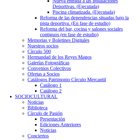
Nueva entrada a las Instalaciones
Deportivas. (Ejecutada)
Piscina climatizada. (Ejecutada)
Reforma de las dependencias situadas bajo la
pista deportiva. (En fase de estudio)
Reforma del bar, cocina y salones sociales
contiguos (en fase de estudio)
Memorias y Boletines Digitales
Nuestros socios
Círculo 500
Hermandad de los Reyes Magos
Galerías Fotográficas
Convenios Colectivos
Ofertas a Socios
Catálogos Patrimonio Círculo Mercantil
Catálogo 1
Catálogo 2
SOCIOCULTURAL
Noticias
Biblioteca
Círculo de Pasión
Presentación
Ediciones Anteriores
Noticias
Conciertos