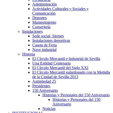
Administración
Actividades Culturales y Sociales y
Comunicación
Deportes
Mantenimiento
Conserjería
Instalaciones
Sede social, Sierpes
Instalaciones deportivas
Caseta de Feria
Nave industrial
Historia
El Círculo Mercantil e Industrial de Sevilla
Una Entidad Centenaria
El Círculo Mercantil del Siglo XXI
El Círculo Mercantil galardonado con la Medalla
de la Ciudad de Sevilla 2013
Antigüedad 25
Presidentes
150 Aniversario
Historias y Personajes del 150 Aniversario
Historias y Personajes del 150
Aniversario
Noticias