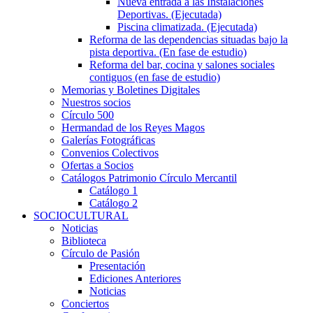
Nueva entrada a las Instalaciones
Deportivas. (Ejecutada)
Piscina climatizada. (Ejecutada)
Reforma de las dependencias situadas bajo la
pista deportiva. (En fase de estudio)
Reforma del bar, cocina y salones sociales
contiguos (en fase de estudio)
Memorias y Boletines Digitales
Nuestros socios
Círculo 500
Hermandad de los Reyes Magos
Galerías Fotográficas
Convenios Colectivos
Ofertas a Socios
Catálogos Patrimonio Círculo Mercantil
Catálogo 1
Catálogo 2
SOCIOCULTURAL
Noticias
Biblioteca
Círculo de Pasión
Presentación
Ediciones Anteriores
Noticias
Conciertos