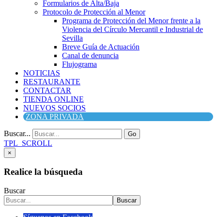
Formularios de Alta/Baja
Protocolo de Protección al Menor
Programa de Protección del Menor frente a la
Violencia del Círculo Mercantil e Industrial de
Sevilla
Breve Guía de Actuación
Canal de denuncia
Flujograma
NOTICIAS
RESTAURANTE
CONTACTAR
TIENDA ONLINE
NUEVOS SOCIOS
ZONA PRIVADA
Buscar...
Go
TPL_SCROLL
×
Realice la búsqueda
Buscar
Buscar