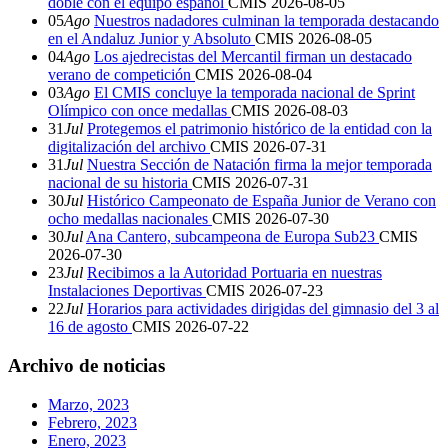
doble con el equipo español
CMIS
2026-08-05
05
Ago
Nuestros nadadores culminan la temporada destacando
en el Andaluz Junior y Absoluto
CMIS
2026-08-05
04
Ago
Los ajedrecistas del Mercantil firman un destacado
verano de competición
CMIS
2026-08-04
03
Ago
El CMIS concluye la temporada nacional de Sprint
Olímpico con once medallas
CMIS
2026-08-03
31
Jul
Protegemos el patrimonio histórico de la entidad con la
digitalización del archivo
CMIS
2026-07-31
31
Jul
Nuestra Sección de Natación firma la mejor temporada
nacional de su historia
CMIS
2026-07-31
30
Jul
Histórico Campeonato de España Junior de Verano con
ocho medallas nacionales
CMIS
2026-07-30
30
Jul
Ana Cantero, subcampeona de Europa Sub23
CMIS
2026-07-30
23
Jul
Recibimos a la Autoridad Portuaria en nuestras
Instalaciones Deportivas
CMIS
2026-07-23
22
Jul
Horarios para actividades dirigidas del gimnasio del 3 al
16 de agosto
CMIS
2026-07-22
Archivo de noticias
Marzo, 2023
Febrero, 2023
Enero, 2023