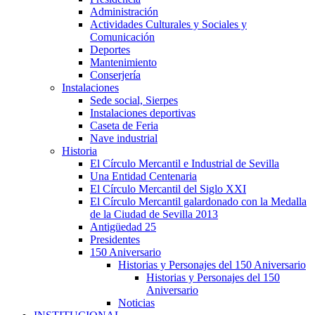
Administración
Actividades Culturales y Sociales y
Comunicación
Deportes
Mantenimiento
Conserjería
Instalaciones
Sede social, Sierpes
Instalaciones deportivas
Caseta de Feria
Nave industrial
Historia
El Círculo Mercantil e Industrial de Sevilla
Una Entidad Centenaria
El Círculo Mercantil del Siglo XXI
El Círculo Mercantil galardonado con la Medalla
de la Ciudad de Sevilla 2013
Antigüedad 25
Presidentes
150 Aniversario
Historias y Personajes del 150 Aniversario
Historias y Personajes del 150
Aniversario
Noticias