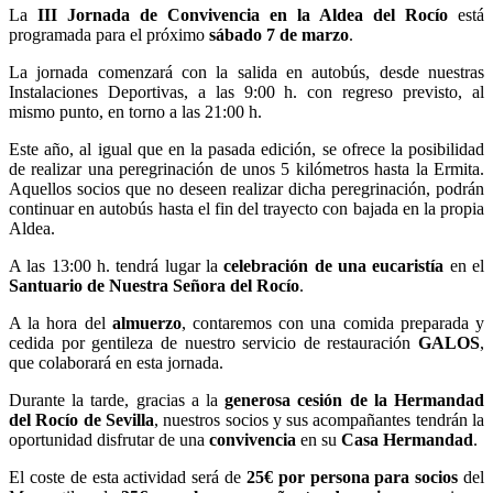
La
III Jornada de Convivencia en la Aldea del Rocío
está
programada para el próximo
sábado 7 de marzo
.
La jornada comenzará con la salida en autobús, desde nuestras
Instalaciones Deportivas, a las 9:00 h. con regreso previsto, al
mismo punto, en torno a las 21:00 h.
Este año, al igual que en la pasada edición, se ofrece la posibilidad
de realizar una peregrinación de unos 5 kilómetros hasta la Ermita.
Aquellos socios que no deseen realizar dicha peregrinación, podrán
continuar en autobús hasta el fin del trayecto con bajada en la propia
Aldea.
A las 13:00 h. tendrá lugar la
celebración de una eucaristía
en el
Santuario de Nuestra Señora del Rocío
.
A la hora del
almuerzo
, contaremos con una comida preparada y
cedida por gentileza de nuestro servicio de restauración
GALOS
,
que colaborará en esta jornada.
Durante la tarde, gracias a la
generosa cesión de la Hermandad
del Rocío de Sevilla
, nuestros socios y sus acompañantes tendrán la
oportunidad disfrutar de una
convivencia
en su
Casa Hermandad
.
El coste de esta actividad será de
25€ por persona para socios
del