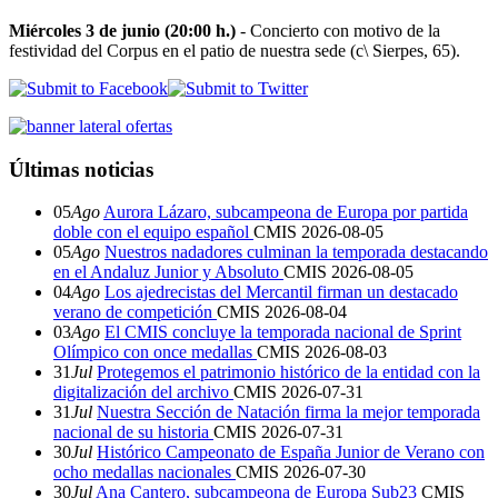
Miércoles 3 de junio (20:00 h.)
- Concierto con motivo de la
festividad del Corpus en el patio de nuestra sede (c\ Sierpes, 65).
Últimas noticias
05
Ago
Aurora Lázaro, subcampeona de Europa por partida
doble con el equipo español
CMIS
2026-08-05
05
Ago
Nuestros nadadores culminan la temporada destacando
en el Andaluz Junior y Absoluto
CMIS
2026-08-05
04
Ago
Los ajedrecistas del Mercantil firman un destacado
verano de competición
CMIS
2026-08-04
03
Ago
El CMIS concluye la temporada nacional de Sprint
Olímpico con once medallas
CMIS
2026-08-03
31
Jul
Protegemos el patrimonio histórico de la entidad con la
digitalización del archivo
CMIS
2026-07-31
31
Jul
Nuestra Sección de Natación firma la mejor temporada
nacional de su historia
CMIS
2026-07-31
30
Jul
Histórico Campeonato de España Junior de Verano con
ocho medallas nacionales
CMIS
2026-07-30
30
Jul
Ana Cantero, subcampeona de Europa Sub23
CMIS