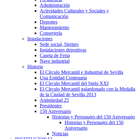
Administración
Actividades Culturales y Sociales y
Comunicación
Deportes
Mantenimiento
Conserjería
Instalaciones
Sede social, Sierpes
Instalaciones deportivas
Caseta de Feria
Nave industrial
Historia
El Círculo Mercantil e Industrial de Sevilla
Una Entidad Centenaria
El Círculo Mercantil del Siglo XXI
El Círculo Mercantil galardonado con la Medalla
de la Ciudad de Sevilla 2013
Antigüedad 25
Presidentes
150 Aniversario
Historias y Personajes del 150 Aniversario
Historias y Personajes del 150
Aniversario
Noticias