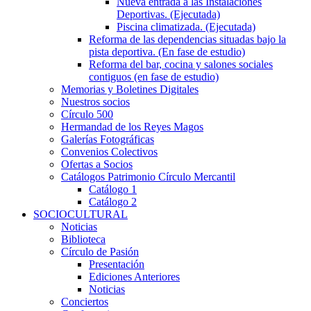
Nueva entrada a las Instalaciones
Deportivas. (Ejecutada)
Piscina climatizada. (Ejecutada)
Reforma de las dependencias situadas bajo la
pista deportiva. (En fase de estudio)
Reforma del bar, cocina y salones sociales
contiguos (en fase de estudio)
Memorias y Boletines Digitales
Nuestros socios
Círculo 500
Hermandad de los Reyes Magos
Galerías Fotográficas
Convenios Colectivos
Ofertas a Socios
Catálogos Patrimonio Círculo Mercantil
Catálogo 1
Catálogo 2
SOCIOCULTURAL
Noticias
Biblioteca
Círculo de Pasión
Presentación
Ediciones Anteriores
Noticias
Conciertos