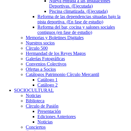
Nueva entrada a las Instalaciones
Deportivas. (Ejecutada)
Piscina climatizada. (Ejecutada)
Reforma de las dependencias situadas bajo la
pista deportiva. (En fase de estudio)
Reforma del bar, cocina y salones sociales
contiguos (en fase de estudio)
Memorias y Boletines Digitales
Nuestros socios
Círculo 500
Hermandad de los Reyes Magos
Galerías Fotográficas
Convenios Colectivos
Ofertas a Socios
Catálogos Patrimonio Círculo Mercantil
Catálogo 1
Catálogo 2
SOCIOCULTURAL
Noticias
Biblioteca
Círculo de Pasión
Presentación
Ediciones Anteriores
Noticias
Conciertos