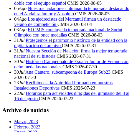
doble con el equipo español
CMIS
2026-08-05
05
Ago
Nuestros nadadores culminan la temporada destacando
en el Andaluz Junior y Absoluto
CMIS
2026-08-05
04
Ago
Los ajedrecistas del Mercantil firman un destacado
verano de competición
CMIS
2026-08-04
03
Ago
El CMIS concluye la temporada nacional de Sprint
Olímpico con once medallas
CMIS
2026-08-03
31
Jul
Protegemos el patrimonio histórico de la entidad con la
digitalización del archivo
CMIS
2026-07-31
31
Jul
Nuestra Sección de Natación firma la mejor temporada
nacional de su historia
CMIS
2026-07-31
30
Jul
Histórico Campeonato de España Junior de Verano con
ocho medallas nacionales
CMIS
2026-07-30
30
Jul
Ana Cantero, subcampeona de Europa Sub23
CMIS
2026-07-30
23
Jul
Recibimos a la Autoridad Portuaria en nuestras
Instalaciones Deportivas
CMIS
2026-07-23
22
Jul
Horarios para actividades dirigidas del gimnasio del 3 al
16 de agosto
CMIS
2026-07-22
Archivo de noticias
Marzo, 2023
Febrero, 2023