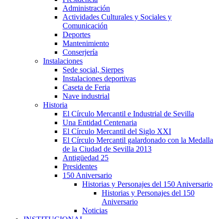
Administración
Actividades Culturales y Sociales y
Comunicación
Deportes
Mantenimiento
Conserjería
Instalaciones
Sede social, Sierpes
Instalaciones deportivas
Caseta de Feria
Nave industrial
Historia
El Círculo Mercantil e Industrial de Sevilla
Una Entidad Centenaria
El Círculo Mercantil del Siglo XXI
El Círculo Mercantil galardonado con la Medalla
de la Ciudad de Sevilla 2013
Antigüedad 25
Presidentes
150 Aniversario
Historias y Personajes del 150 Aniversario
Historias y Personajes del 150
Aniversario
Noticias