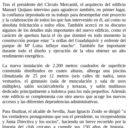
Tras el presidente del Círculo Mercantil, el arquitecto del edificio
Manuel Quijano intervino para agradecer también, en primer lugar,
la confianza depositada en su trabajo para desempeñar este proyecto
y la colaboración de todos los que han intervenido en él, así como su
absoluta felicitación a todos ellos. También acercó en su discurso
algunos de los detalles más importantes del nuevo edificio, como el
carácter de apertura hacia el río que dominó en todo momento la
construcción porque estar "a orillas del Guadalquivir y enfrente del
parque de Mª Luisa influye mucho". También fue importante
durante todo el diseño y ejecución de la obra obtener un alto
rendimiento energético.
La nueva instalación de 2.200 metros cuadrados de superficie
construida distribuidos en cuatro alturas, alberga una piscina
climatizada de 25 por 12 metros (seis calles de nado), unos
vestuarios, el gimnasio (sala de musculación y sala de usos
múltiples), salón social/cafetería y terrazas, y salón multiusos
dedicado principalmente a ludoteca para los más pequeños. Además
este edificio se complementa con otro anexo que acoge los nuevos
accesos y las diferentes dependencias administrativas.
Para finalizar, el alcalde de Sevilla, Juan Ignacio Zoido se dirigió "a
los verdaderos protagonistas que son el presidente, su vicepresidenta
y Junta Directiva y los socios", haciendo un breve recorrido por la
historia del club cercano a cumplir sus 150 años de historia.