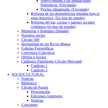
Nueva entrada a las Instalaciones
Deportivas. (Ejecutada)
Piscina climatizada. (Ejecutada)
Reforma de las dependencias situadas bajo la
pista deportiva. (En fase de estudio)
Reforma del bar, cocina y salones sociales
contiguos (en fase de estudio)
Memorias y Boletines Digitales
Nuestros socios
Círculo 500
Hermandad de los Reyes Magos
Galerías Fotográficas
Convenios Colectivos
Ofertas a Socios
Catálogos Patrimonio Círculo Mercantil
Catálogo 1
Catálogo 2
SOCIOCULTURAL
Noticias
Biblioteca
Círculo de Pasión
Presentación
Ediciones Anteriores
Noticias
Conciertos