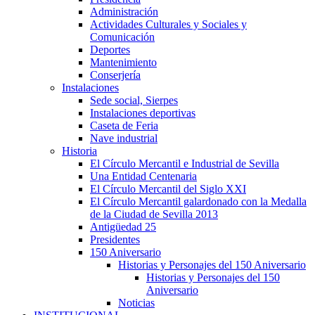
Administración
Actividades Culturales y Sociales y
Comunicación
Deportes
Mantenimiento
Conserjería
Instalaciones
Sede social, Sierpes
Instalaciones deportivas
Caseta de Feria
Nave industrial
Historia
El Círculo Mercantil e Industrial de Sevilla
Una Entidad Centenaria
El Círculo Mercantil del Siglo XXI
El Círculo Mercantil galardonado con la Medalla
de la Ciudad de Sevilla 2013
Antigüedad 25
Presidentes
150 Aniversario
Historias y Personajes del 150 Aniversario
Historias y Personajes del 150
Aniversario
Noticias