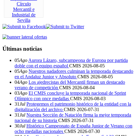
Últimas noticias
05
Ago
Aurora Lázaro, subcampeona de Europa por partida
doble con el equipo español
CMIS
2026-08-05
05
Ago
Nuestros nadadores culminan la temporada destacando
en el Andaluz Junior y Absoluto
CMIS
2026-08-05
04
Ago
Los ajedrecistas del Mercantil firman un destacado
verano de competición
CMIS
2026-08-04
03
Ago
El CMIS concluye la temporada nacional de Sprint
Olímpico con once medallas
CMIS
2026-08-03
31
Jul
Protegemos el patrimonio histórico de la entidad con la
digitalización del archivo
CMIS
2026-07-31
31
Jul
Nuestra Sección de Natación firma la mejor temporada
nacional de su historia
CMIS
2026-07-31
30
Jul
Histórico Campeonato de España Junior de Verano con
ocho medallas nacionales
CMIS
2026-07-30