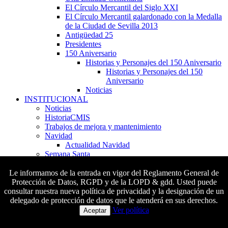
El Círculo Mercantil del Siglo XXI
El Círculo Mercantil galardonado con la Medalla
de la Ciudad de Sevilla 2013
Antigüedad 25
Presidentes
150 Aniversario
Historias y Personajes del 150 Aniversario
Historias y Personajes del 150
Aniversario
Noticias
INSTITUCIONAL
Noticias
HistoriaCMIS
Trabajos de mejora y mantenimiento
Navidad
Actualidad Navidad
Semana Santa
Feria de Abril
Verano
Le informamos de la entrada en vigor del Reglamento General de
Noticias
Protección de Datos, RGPD y de la LOPD & gdd. Usted puede
Plan Director de Obras
consultar nuestra nueva política de privacidad y la designación de un
Introducción
delegado de protección de datos que le atenderá en sus derechos.
Colaboradores principales
Plan Director de Obras y Proyectos
Ver política
Aceptar
(Instalaciones Deportivas)
Plano General de las I.D. en 2006