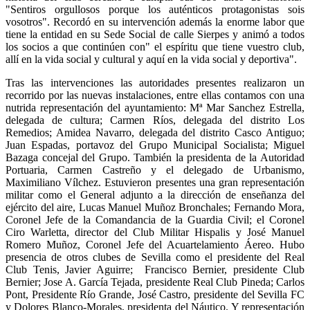
"Sentiros orgullosos porque los auténticos protagonistas sois
vosotros". Recordó en su intervención además la enorme labor que
tiene la entidad en su Sede Social de calle Sierpes y animó a todos
los socios a que continúen con" el espíritu que tiene vuestro club,
allí en la vida social y cultural y aquí en la vida social y deportiva".
Tras las intervenciones las autoridades presentes realizaron un
recorrido por las nuevas instalaciones, entre ellas contamos con una
nutrida representación del ayuntamiento: Mª Mar Sanchez Estrella,
delegada de cultura; Carmen Ríos, delegada del distrito Los
Remedios; Amidea Navarro, delegada del distrito Casco Antiguo;
Juan Espadas, portavoz del Grupo Municipal Socialista; Miguel
Bazaga concejal del Grupo. También la presidenta de la Autoridad
Portuaria, Carmen Castreño y el delegado de Urbanismo,
Maximiliano Vílchez. Estuvieron presentes una gran representación
militar como el General adjunto a la dirección de enseñanza del
ejército del aire, Lucas Manuel Muñoz Bronchales; Fernando Mora,
Coronel Jefe de la Comandancia de la Guardia Civil; el Coronel
Ciro Warletta, director del Club Militar Hispalis y José Manuel
Romero Muñoz, Coronel Jefe del Acuartelamiento Áereo. Hubo
presencia de otros clubes de Sevilla como el presidente del Real
Club Tenis, Javier Aguirre; Francisco Bernier, presidente Club
Bernier; Jose A. García Tejada, presidente Real Club Pineda; Carlos
Pont, Presidente Río Grande, José Castro, presidente del Sevilla FC
y Dolores Blanco-Morales, presidenta del Náutico. Y representación