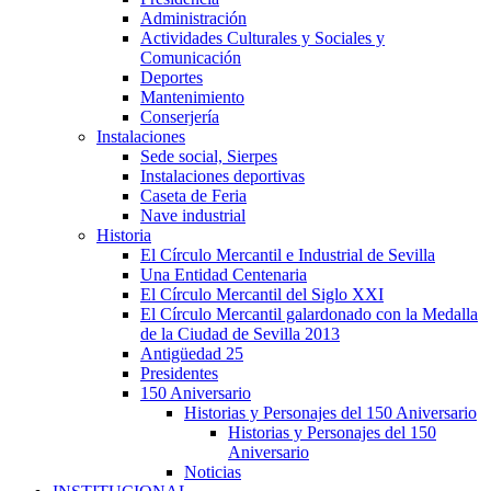
Administración
Actividades Culturales y Sociales y
Comunicación
Deportes
Mantenimiento
Conserjería
Instalaciones
Sede social, Sierpes
Instalaciones deportivas
Caseta de Feria
Nave industrial
Historia
El Círculo Mercantil e Industrial de Sevilla
Una Entidad Centenaria
El Círculo Mercantil del Siglo XXI
El Círculo Mercantil galardonado con la Medalla
de la Ciudad de Sevilla 2013
Antigüedad 25
Presidentes
150 Aniversario
Historias y Personajes del 150 Aniversario
Historias y Personajes del 150
Aniversario
Noticias