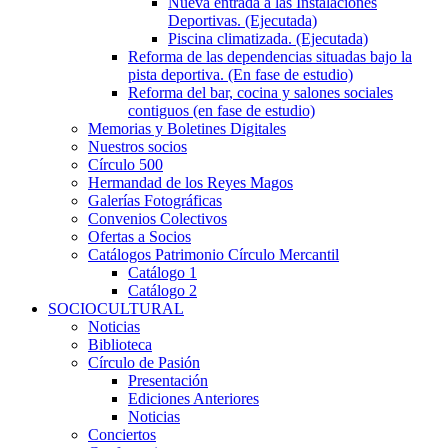
Nueva entrada a las Instalaciones
Deportivas. (Ejecutada)
Piscina climatizada. (Ejecutada)
Reforma de las dependencias situadas bajo la
pista deportiva. (En fase de estudio)
Reforma del bar, cocina y salones sociales
contiguos (en fase de estudio)
Memorias y Boletines Digitales
Nuestros socios
Círculo 500
Hermandad de los Reyes Magos
Galerías Fotográficas
Convenios Colectivos
Ofertas a Socios
Catálogos Patrimonio Círculo Mercantil
Catálogo 1
Catálogo 2
SOCIOCULTURAL
Noticias
Biblioteca
Círculo de Pasión
Presentación
Ediciones Anteriores
Noticias
Conciertos