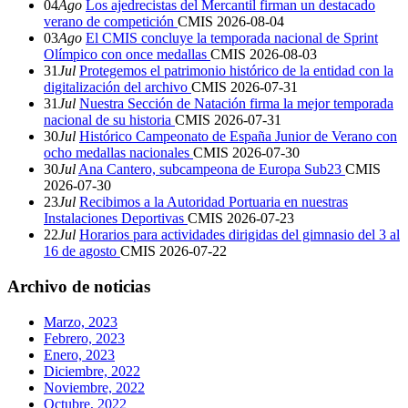
04
Ago
Los ajedrecistas del Mercantil firman un destacado
verano de competición
CMIS
2026-08-04
03
Ago
El CMIS concluye la temporada nacional de Sprint
Olímpico con once medallas
CMIS
2026-08-03
31
Jul
Protegemos el patrimonio histórico de la entidad con la
digitalización del archivo
CMIS
2026-07-31
31
Jul
Nuestra Sección de Natación firma la mejor temporada
nacional de su historia
CMIS
2026-07-31
30
Jul
Histórico Campeonato de España Junior de Verano con
ocho medallas nacionales
CMIS
2026-07-30
30
Jul
Ana Cantero, subcampeona de Europa Sub23
CMIS
2026-07-30
23
Jul
Recibimos a la Autoridad Portuaria en nuestras
Instalaciones Deportivas
CMIS
2026-07-23
22
Jul
Horarios para actividades dirigidas del gimnasio del 3 al
16 de agosto
CMIS
2026-07-22
Archivo de noticias
Marzo, 2023
Febrero, 2023
Enero, 2023
Diciembre, 2022
Noviembre, 2022
Octubre, 2022