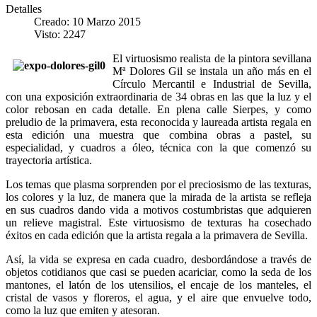
Detalles
Creado: 10 Marzo 2015
Visto: 2247
El virtuosismo realista de la pintora sevillana
Mª Dolores Gil se instala un año más en el
Círculo Mercantil e Industrial de Sevilla,
con una exposición extraordinaria de 34 obras en las que la luz y el
color rebosan en cada detalle. En plena calle Sierpes, y como
preludio de la primavera, esta reconocida y laureada artista regala en
esta edición una muestra que combina obras a pastel, su
especialidad, y cuadros a óleo, técnica con la que comenzó su
trayectoria artística.
Los temas que plasma sorprenden por el preciosismo de las texturas,
los colores y la luz, de manera que la mirada de la artista se refleja
en sus cuadros dando vida a motivos costumbristas que adquieren
un relieve magistral. Este virtuosismo de texturas ha cosechado
éxitos en cada edición que la artista regala a la primavera de Sevilla.
Así, la vida se expresa en cada cuadro, desbordándose a través de
objetos cotidianos que casi se pueden acariciar, como la seda de los
mantones, el latón de los utensilios, el encaje de los manteles, el
cristal de vasos y floreros, el agua, y el aire que envuelve todo,
como la luz que emiten y atesoran.