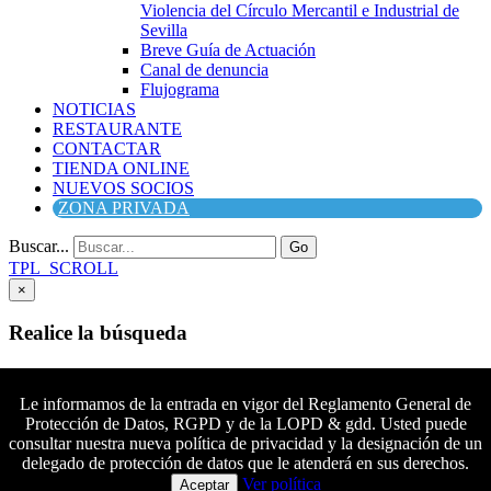
Violencia del Círculo Mercantil e Industrial de
Sevilla
Breve Guía de Actuación
Canal de denuncia
Flujograma
NOTICIAS
RESTAURANTE
CONTACTAR
TIENDA ONLINE
NUEVOS SOCIOS
ZONA PRIVADA
Buscar...
Go
TPL_SCROLL
×
Realice la búsqueda
Buscar
Buscar
Le informamos de la entrada en vigor del Reglamento General de
Protección de Datos, RGPD y de la LOPD & gdd. Usted puede
Síguenos en Facebook
consultar nuestra nueva política de privacidad y la designación de un
Síguenos en Twitter
delegado de protección de datos que le atenderá en sus derechos.
Colaboradores principales
Síguenos en YouTube
Ver política
Aceptar