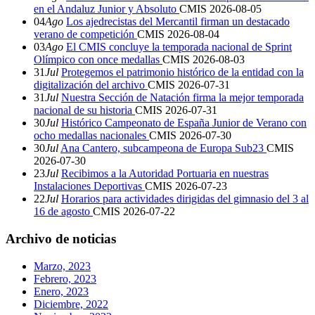
en el Andaluz Junior y Absoluto
CMIS
2026-08-05
04
Ago
Los ajedrecistas del Mercantil firman un destacado
verano de competición
CMIS
2026-08-04
03
Ago
El CMIS concluye la temporada nacional de Sprint
Olímpico con once medallas
CMIS
2026-08-03
31
Jul
Protegemos el patrimonio histórico de la entidad con la
digitalización del archivo
CMIS
2026-07-31
31
Jul
Nuestra Sección de Natación firma la mejor temporada
nacional de su historia
CMIS
2026-07-31
30
Jul
Histórico Campeonato de España Junior de Verano con
ocho medallas nacionales
CMIS
2026-07-30
30
Jul
Ana Cantero, subcampeona de Europa Sub23
CMIS
2026-07-30
23
Jul
Recibimos a la Autoridad Portuaria en nuestras
Instalaciones Deportivas
CMIS
2026-07-23
22
Jul
Horarios para actividades dirigidas del gimnasio del 3 al
16 de agosto
CMIS
2026-07-22
Archivo de noticias
Marzo, 2023
Febrero, 2023
Enero, 2023
Diciembre, 2022