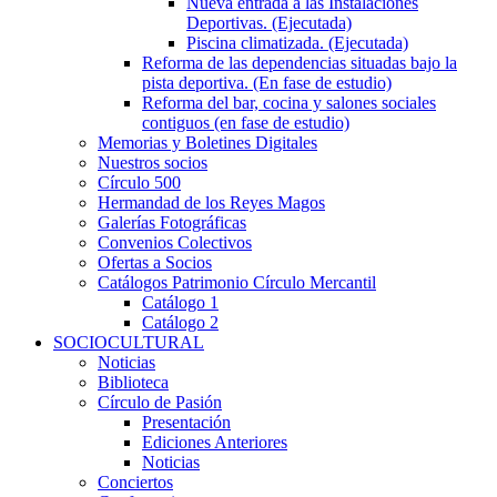
Nueva entrada a las Instalaciones
Deportivas. (Ejecutada)
Piscina climatizada. (Ejecutada)
Reforma de las dependencias situadas bajo la
pista deportiva. (En fase de estudio)
Reforma del bar, cocina y salones sociales
contiguos (en fase de estudio)
Memorias y Boletines Digitales
Nuestros socios
Círculo 500
Hermandad de los Reyes Magos
Galerías Fotográficas
Convenios Colectivos
Ofertas a Socios
Catálogos Patrimonio Círculo Mercantil
Catálogo 1
Catálogo 2
SOCIOCULTURAL
Noticias
Biblioteca
Círculo de Pasión
Presentación
Ediciones Anteriores
Noticias
Conciertos