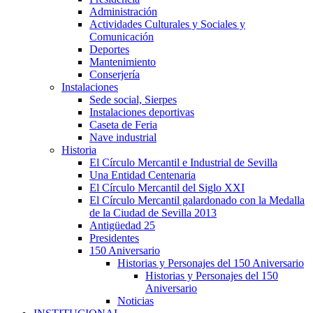
Administración
Actividades Culturales y Sociales y
Comunicación
Deportes
Mantenimiento
Conserjería
Instalaciones
Sede social, Sierpes
Instalaciones deportivas
Caseta de Feria
Nave industrial
Historia
El Círculo Mercantil e Industrial de Sevilla
Una Entidad Centenaria
El Círculo Mercantil del Siglo XXI
El Círculo Mercantil galardonado con la Medalla
de la Ciudad de Sevilla 2013
Antigüedad 25
Presidentes
150 Aniversario
Historias y Personajes del 150 Aniversario
Historias y Personajes del 150
Aniversario
Noticias