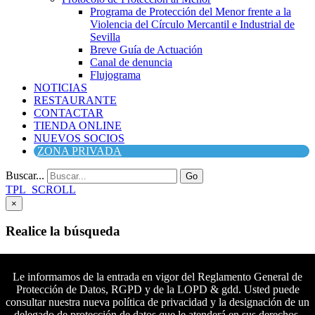
Programa de Protección del Menor frente a la
Violencia del Círculo Mercantil e Industrial de
Sevilla
Breve Guía de Actuación
Canal de denuncia
Flujograma
NOTICIAS
RESTAURANTE
CONTACTAR
TIENDA ONLINE
NUEVOS SOCIOS
ZONA PRIVADA
Buscar...
Go
TPL_SCROLL
×
Realice la búsqueda
Buscar
Buscar
Le informamos de la entrada en vigor del Reglamento General de
Protección de Datos, RGPD y de la LOPD & gdd. Usted puede
Síguenos en Facebook
consultar nuestra nueva política de privacidad y la designación de un
Síguenos en Twitter
delegado de protección de datos que le atenderá en sus derechos.