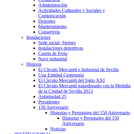
Administración
Actividades Culturales y Sociales y
Comunicación
Deportes
Mantenimiento
Conserjería
Instalaciones
Sede social, Sierpes
Instalaciones deportivas
Caseta de Feria
Nave industrial
Historia
El Círculo Mercantil e Industrial de Sevilla
Una Entidad Centenaria
El Círculo Mercantil del Siglo XXI
El Círculo Mercantil galardonado con la Medalla
de la Ciudad de Sevilla 2013
Antigüedad 25
Presidentes
150 Aniversario
Historias y Personajes del 150 Aniversario
Historias y Personajes del 150
Aniversario
Noticias