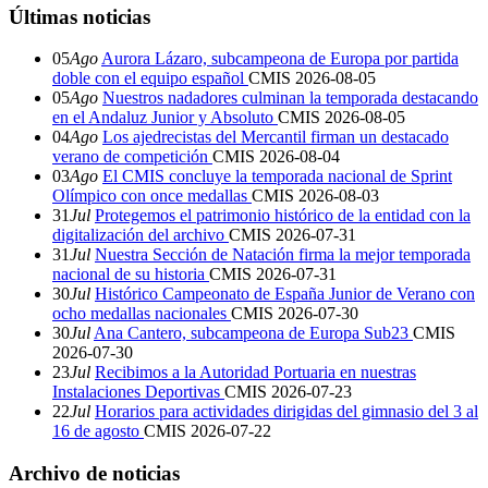
Últimas noticias
05
Ago
Aurora Lázaro, subcampeona de Europa por partida
doble con el equipo español
CMIS
2026-08-05
05
Ago
Nuestros nadadores culminan la temporada destacando
en el Andaluz Junior y Absoluto
CMIS
2026-08-05
04
Ago
Los ajedrecistas del Mercantil firman un destacado
verano de competición
CMIS
2026-08-04
03
Ago
El CMIS concluye la temporada nacional de Sprint
Olímpico con once medallas
CMIS
2026-08-03
31
Jul
Protegemos el patrimonio histórico de la entidad con la
digitalización del archivo
CMIS
2026-07-31
31
Jul
Nuestra Sección de Natación firma la mejor temporada
nacional de su historia
CMIS
2026-07-31
30
Jul
Histórico Campeonato de España Junior de Verano con
ocho medallas nacionales
CMIS
2026-07-30
30
Jul
Ana Cantero, subcampeona de Europa Sub23
CMIS
2026-07-30
23
Jul
Recibimos a la Autoridad Portuaria en nuestras
Instalaciones Deportivas
CMIS
2026-07-23
22
Jul
Horarios para actividades dirigidas del gimnasio del 3 al
16 de agosto
CMIS
2026-07-22
Archivo de noticias