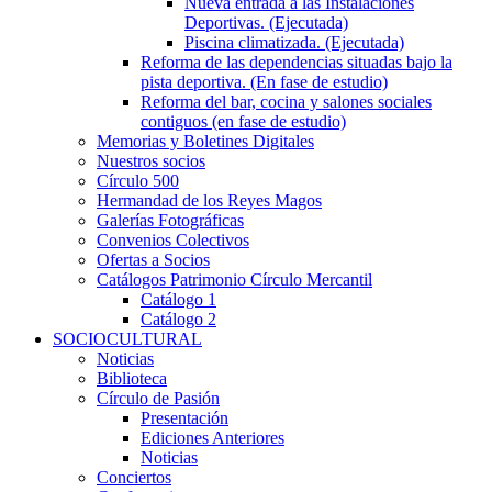
Nueva entrada a las Instalaciones
Deportivas. (Ejecutada)
Piscina climatizada. (Ejecutada)
Reforma de las dependencias situadas bajo la
pista deportiva. (En fase de estudio)
Reforma del bar, cocina y salones sociales
contiguos (en fase de estudio)
Memorias y Boletines Digitales
Nuestros socios
Círculo 500
Hermandad de los Reyes Magos
Galerías Fotográficas
Convenios Colectivos
Ofertas a Socios
Catálogos Patrimonio Círculo Mercantil
Catálogo 1
Catálogo 2
SOCIOCULTURAL
Noticias
Biblioteca
Círculo de Pasión
Presentación
Ediciones Anteriores
Noticias
Conciertos