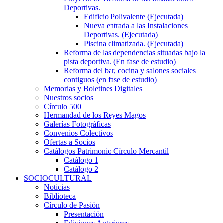
Deportivas.
Edificio Polivalente (Ejecutada)
Nueva entrada a las Instalaciones
Deportivas. (Ejecutada)
Piscina climatizada. (Ejecutada)
Reforma de las dependencias situadas bajo la
pista deportiva. (En fase de estudio)
Reforma del bar, cocina y salones sociales
contiguos (en fase de estudio)
Memorias y Boletines Digitales
Nuestros socios
Círculo 500
Hermandad de los Reyes Magos
Galerías Fotográficas
Convenios Colectivos
Ofertas a Socios
Catálogos Patrimonio Círculo Mercantil
Catálogo 1
Catálogo 2
SOCIOCULTURAL
Noticias
Biblioteca
Círculo de Pasión
Presentación
Ediciones Anteriores