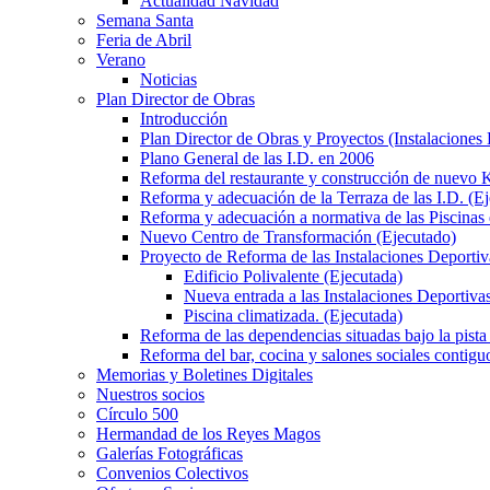
Actualidad Navidad
Semana Santa
Feria de Abril
Verano
Noticias
Plan Director de Obras
Introducción
Plan Director de Obras y Proyectos (Instalaciones
Plano General de las I.D. en 2006
Reforma del restaurante y construcción de nuevo K
Reforma y adecuación de la Terraza de las I.D. (E
Reforma y adecuación a normativa de las Piscinas 
Nuevo Centro de Transformación (Ejecutado)
Proyecto de Reforma de las Instalaciones Deportiv
Edificio Polivalente (Ejecutada)
Nueva entrada a las Instalaciones Deportivas
Piscina climatizada. (Ejecutada)
Reforma de las dependencias situadas bajo la pista 
Reforma del bar, cocina y salones sociales contiguo
Memorias y Boletines Digitales
Nuestros socios
Círculo 500
Hermandad de los Reyes Magos
Galerías Fotográficas
Convenios Colectivos