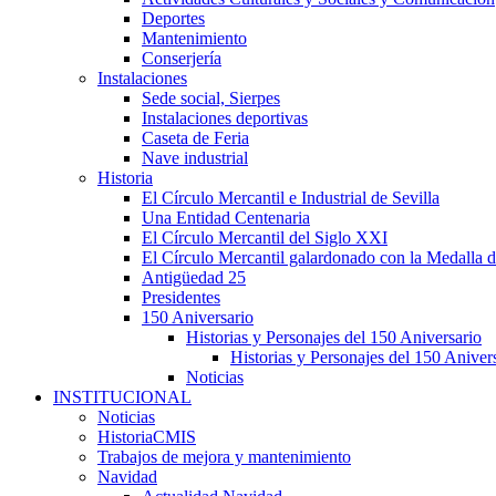
Deportes
Mantenimiento
Conserjería
Instalaciones
Sede social, Sierpes
Instalaciones deportivas
Caseta de Feria
Nave industrial
Historia
El Círculo Mercantil e Industrial de Sevilla
Una Entidad Centenaria
El Círculo Mercantil del Siglo XXI
El Círculo Mercantil galardonado con la Medalla d
Antigüedad 25
Presidentes
150 Aniversario
Historias y Personajes del 150 Aniversario
Historias y Personajes del 150 Aniver
Noticias
INSTITUCIONAL
Noticias
HistoriaCMIS
Trabajos de mejora y mantenimiento
Navidad