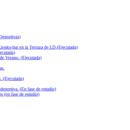
 Deportivas)
iosko-bar en la Terraza de I.D.(Ejecutada)
jecutada)
de Verano. (Ejecutada)
as.
. (Ejecutada)
deportiva. (En fase de estudio)
s (en fase de estudio)