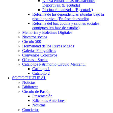
Nueva entrada a las Instalaciones
Deportivas. (Ejecutada)
Piscina climatizada. (Ejecutada)
Reforma de las dependencias situadas bajo la
pista deportiva. (En fase de estudio)
Reforma del bar, cocina y salones sociales
contiguos (en fase de estudio)
Memorias y Boletines Digitales
Nuestros socios
Círculo 500
Hermandad de los Reyes Magos
Galerías Fotográficas
Convenios Colectivos
Ofertas a Socios
Catálogos Patrimonio Círculo Mercantil
Catálogo 1
Catálogo 2
SOCIOCULTURAL
Noticias
Biblioteca
Círculo de Pasión
Presentación
Ediciones Anteriores
Noticias
Conciertos