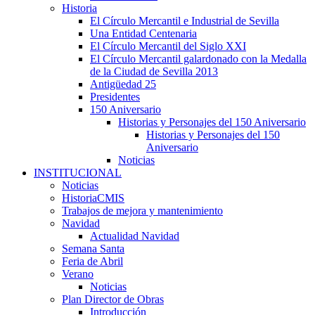
Historia
El Círculo Mercantil e Industrial de Sevilla
Una Entidad Centenaria
El Círculo Mercantil del Siglo XXI
El Círculo Mercantil galardonado con la Medalla
de la Ciudad de Sevilla 2013
Antigüedad 25
Presidentes
150 Aniversario
Historias y Personajes del 150 Aniversario
Historias y Personajes del 150
Aniversario
Noticias
INSTITUCIONAL
Noticias
HistoriaCMIS
Trabajos de mejora y mantenimiento
Navidad
Actualidad Navidad
Semana Santa
Feria de Abril
Verano
Noticias
Plan Director de Obras
Introducción