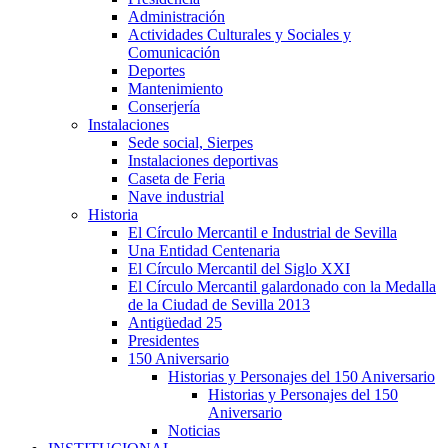
Administración
Actividades Culturales y Sociales y
Comunicación
Deportes
Mantenimiento
Conserjería
Instalaciones
Sede social, Sierpes
Instalaciones deportivas
Caseta de Feria
Nave industrial
Historia
El Círculo Mercantil e Industrial de Sevilla
Una Entidad Centenaria
El Círculo Mercantil del Siglo XXI
El Círculo Mercantil galardonado con la Medalla
de la Ciudad de Sevilla 2013
Antigüedad 25
Presidentes
150 Aniversario
Historias y Personajes del 150 Aniversario
Historias y Personajes del 150
Aniversario
Noticias