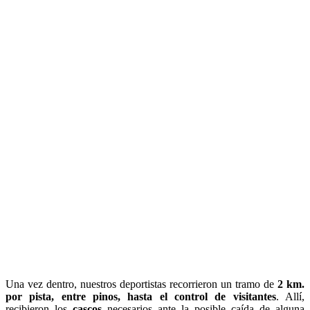
Una vez dentro, nuestros deportistas recorrieron un tramo de
2 km.
por pista, entre pinos, hasta el control de visitantes
. Allí,
recibieron los
cascos
necesarios ante la posible caída de alguna