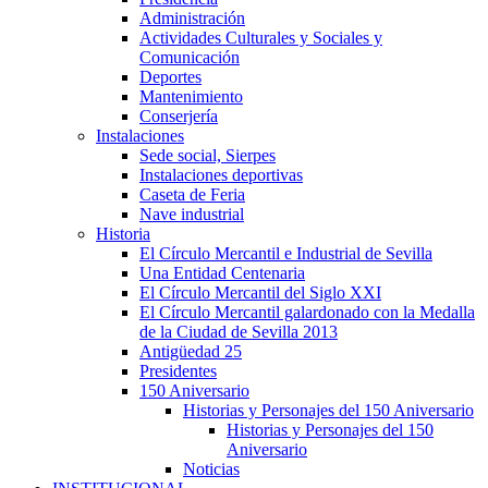
Administración
Actividades Culturales y Sociales y
Comunicación
Deportes
Mantenimiento
Conserjería
Instalaciones
Sede social, Sierpes
Instalaciones deportivas
Caseta de Feria
Nave industrial
Historia
El Círculo Mercantil e Industrial de Sevilla
Una Entidad Centenaria
El Círculo Mercantil del Siglo XXI
El Círculo Mercantil galardonado con la Medalla
de la Ciudad de Sevilla 2013
Antigüedad 25
Presidentes
150 Aniversario
Historias y Personajes del 150 Aniversario
Historias y Personajes del 150
Aniversario
Noticias