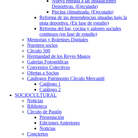
Nueva entrada a las Instalaciones
Deportivas. (Ejecutada)
Piscina climatizada. (Ejecutada)
Reforma de las dependencias situadas bajo la
pista deportiva. (En fase de estudio)
Reforma del bar, cocina y salones sociales
contiguos (en fase de estudio)
Memorias y Boletines Digitales
Nuestros socios
Círculo 500
Hermandad de los Reyes Magos
Galerías Fotográficas
Convenios Colectivos
Ofertas a Socios
Catálogos Patrimonio Círculo Mercantil
Catálogo 1
Catálogo 2
SOCIOCULTURAL
Noticias
Biblioteca
Círculo de Pasión
Presentación
Ediciones Anteriores
Noticias
Conciertos