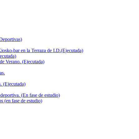
 Deportivas)
iosko-bar en la Terraza de I.D.(Ejecutada)
jecutada)
de Verano. (Ejecutada)
as.
. (Ejecutada)
deportiva. (En fase de estudio)
s (en fase de estudio)