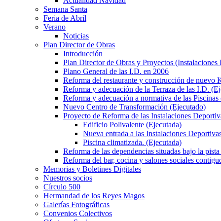
Actualidad Navidad
Semana Santa
Feria de Abril
Verano
Noticias
Plan Director de Obras
Introducción
Plan Director de Obras y Proyectos (Instalaciones
Plano General de las I.D. en 2006
Reforma del restaurante y construcción de nuevo K
Reforma y adecuación de la Terraza de las I.D. (E
Reforma y adecuación a normativa de las Piscinas 
Nuevo Centro de Transformación (Ejecutado)
Proyecto de Reforma de las Instalaciones Deportiv
Edificio Polivalente (Ejecutada)
Nueva entrada a las Instalaciones Deportivas
Piscina climatizada. (Ejecutada)
Reforma de las dependencias situadas bajo la pista 
Reforma del bar, cocina y salones sociales contiguo
Memorias y Boletines Digitales
Nuestros socios
Círculo 500
Hermandad de los Reyes Magos
Galerías Fotográficas
Convenios Colectivos