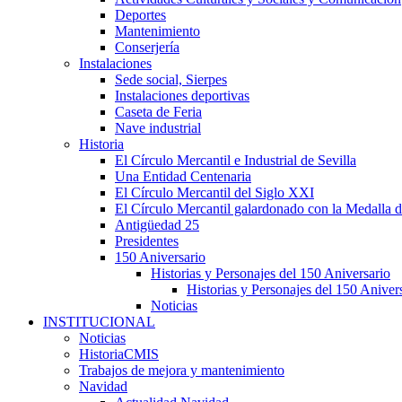
Deportes
Mantenimiento
Conserjería
Instalaciones
Sede social, Sierpes
Instalaciones deportivas
Caseta de Feria
Nave industrial
Historia
El Círculo Mercantil e Industrial de Sevilla
Una Entidad Centenaria
El Círculo Mercantil del Siglo XXI
El Círculo Mercantil galardonado con la Medalla d
Antigüedad 25
Presidentes
150 Aniversario
Historias y Personajes del 150 Aniversario
Historias y Personajes del 150 Aniver
Noticias
INSTITUCIONAL
Noticias
HistoriaCMIS
Trabajos de mejora y mantenimiento
Navidad