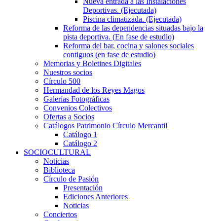
Nueva entrada a las Instalaciones
Deportivas. (Ejecutada)
Piscina climatizada. (Ejecutada)
Reforma de las dependencias situadas bajo la
pista deportiva. (En fase de estudio)
Reforma del bar, cocina y salones sociales
contiguos (en fase de estudio)
Memorias y Boletines Digitales
Nuestros socios
Círculo 500
Hermandad de los Reyes Magos
Galerías Fotográficas
Convenios Colectivos
Ofertas a Socios
Catálogos Patrimonio Círculo Mercantil
Catálogo 1
Catálogo 2
SOCIOCULTURAL
Noticias
Biblioteca
Círculo de Pasión
Presentación
Ediciones Anteriores
Noticias
Conciertos