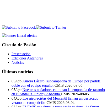
Círculo de Pasión
Presentación
Ediciones Anteriores
Noticias
Últimas noticias
05
Ago
Aurora Lázaro, subcampeona de Europa por partida
doble con el equipo español
CMIS
2026-08-05
05
Ago
Nuestros nadadores culminan la temporada destacando
en el Andaluz Junior y Absoluto
CMIS
2026-08-05
04
Ago
Los ajedrecistas del Mercantil firman un destacado
verano de competición
CMIS
2026-08-04
03
Ago
El CMIS concluye la temporada nacional de Sprint