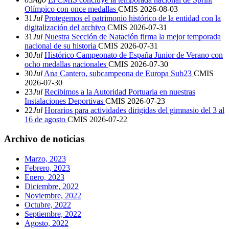
Olímpico con once medallas
CMIS
2026-08-03
31
Jul
Protegemos el patrimonio histórico de la entidad con la
digitalización del archivo
CMIS
2026-07-31
31
Jul
Nuestra Sección de Natación firma la mejor temporada
nacional de su historia
CMIS
2026-07-31
30
Jul
Histórico Campeonato de España Junior de Verano con
ocho medallas nacionales
CMIS
2026-07-30
30
Jul
Ana Cantero, subcampeona de Europa Sub23
CMIS
2026-07-30
23
Jul
Recibimos a la Autoridad Portuaria en nuestras
Instalaciones Deportivas
CMIS
2026-07-23
22
Jul
Horarios para actividades dirigidas del gimnasio del 3 al
16 de agosto
CMIS
2026-07-22
Archivo de noticias
Marzo, 2023
Febrero, 2023
Enero, 2023
Diciembre, 2022
Noviembre, 2022
Octubre, 2022
Septiembre, 2022
Agosto, 2022