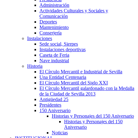
Administración
Actividades Culturales y Sociales y
Comunicación
Deportes
Mantenimiento
Conserjería
Instalaciones
Sede social, Sierpes
Instalaciones deportivas
Caseta de Feria
Nave industrial
Historia
El Círculo Mercantil e Industrial de Sevilla
Una Entidad Centenaria
El Círculo Mercantil del Siglo XXI
El Círculo Mercantil galardonado con la Medalla
de la Ciudad de Sevilla 2013
Antigüedad 25
Presidentes
150 Aniversario
Historias y Personajes del 150 Aniversario
Historias y Personajes del 150
Aniversario
Noticias