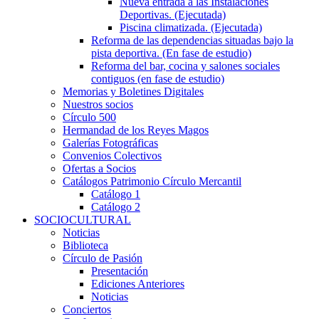
Nueva entrada a las Instalaciones
Deportivas. (Ejecutada)
Piscina climatizada. (Ejecutada)
Reforma de las dependencias situadas bajo la
pista deportiva. (En fase de estudio)
Reforma del bar, cocina y salones sociales
contiguos (en fase de estudio)
Memorias y Boletines Digitales
Nuestros socios
Círculo 500
Hermandad de los Reyes Magos
Galerías Fotográficas
Convenios Colectivos
Ofertas a Socios
Catálogos Patrimonio Círculo Mercantil
Catálogo 1
Catálogo 2
SOCIOCULTURAL
Noticias
Biblioteca
Círculo de Pasión
Presentación
Ediciones Anteriores
Noticias
Conciertos