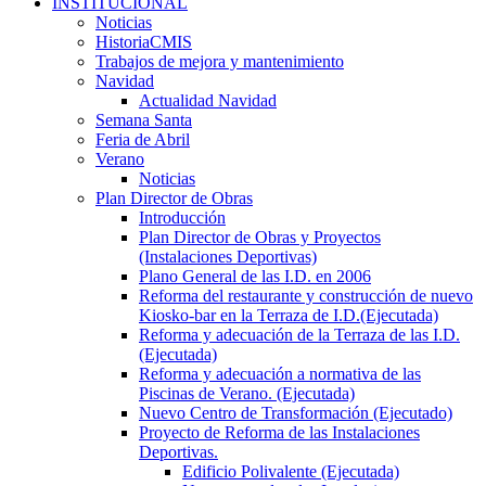
INSTITUCIONAL
Noticias
HistoriaCMIS
Trabajos de mejora y mantenimiento
Navidad
Actualidad Navidad
Semana Santa
Feria de Abril
Verano
Noticias
Plan Director de Obras
Introducción
Plan Director de Obras y Proyectos
(Instalaciones Deportivas)
Plano General de las I.D. en 2006
Reforma del restaurante y construcción de nuevo
Kiosko-bar en la Terraza de I.D.(Ejecutada)
Reforma y adecuación de la Terraza de las I.D.
(Ejecutada)
Reforma y adecuación a normativa de las
Piscinas de Verano. (Ejecutada)
Nuevo Centro de Transformación (Ejecutado)
Proyecto de Reforma de las Instalaciones
Deportivas.
Edificio Polivalente (Ejecutada)