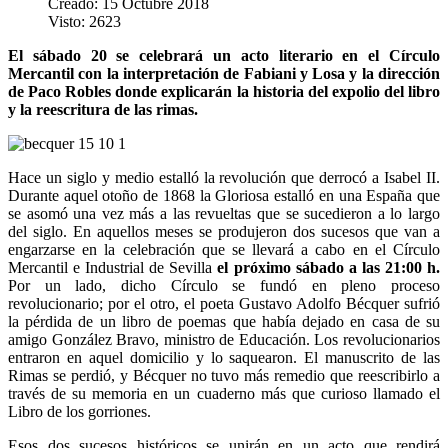
Creado: 15 Octubre 2018
Visto: 2623
El sábado 20 se celebrará un acto literario en el Círculo
Mercantil con la interpretación de Fabiani y Losa y la dirección
de Paco Robles donde explicarán la historia del expolio del libro
y la reescritura de las rimas.
Hace un siglo y medio estalló la revolución que derrocó a Isabel II.
Durante aquel otoño de 1868 la Gloriosa estalló en una España que
se asomó una vez más a las revueltas que se sucedieron a lo largo
del siglo. En aquellos meses se produjeron dos sucesos que van a
engarzarse en la celebración que se llevará a cabo en el Círculo
Mercantil e Industrial de Sevilla
el próximo sábado a las 21:00 h.
Por un lado, dicho Círculo se fundó en pleno proceso
revolucionario; por el otro, el poeta Gustavo Adolfo Bécquer sufrió
la pérdida de un libro de poemas que había dejado en casa de su
amigo González Bravo, ministro de Educación. Los revolucionarios
entraron en aquel domicilio y lo saquearon. El manuscrito de las
Rimas se perdió, y Bécquer no tuvo más remedio que reescribirlo a
través de su memoria en un cuaderno más que curioso llamado el
Libro de los gorriones.
Esos dos sucesos históricos se unirán en un acto que rendirá