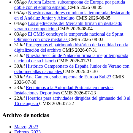
05
Ago
Aurora Lázaro, subcampeona de Europa por partida
doble con el equipo español
CMIS
2026-08-05
05
Ago
Nuestros nadadores culminan la temporada destacando
en el Andaluz Junior y Absoluto
CMIS
2026-08-05
04
Ago
Los ajedrecistas del Mercantil firman un destacado
verano de competición
CMIS
2026-08-04
03
Ago
El CMIS concluye la temporada nacional de Sprint
Olímpico con once medallas
CMIS
2026-08-03
31
Jul
Protegemos el patrimonio histórico de la entidad con la
digitalización del archivo
CMIS
2026-07-31
31
Jul
Nuestra Sección de Natación firma la mejor temporada
nacional de su historia
CMIS
2026-07-31
30
Jul
Histórico Campeonato de España Junior de Verano con
ocho medallas nacionales
CMIS
2026-07-30
30
Jul
Ana Cantero, subcampeona de Europa Sub23
CMIS
2026-07-30
23
Jul
Recibimos a la Autoridad Portuaria en nuestras
Instalaciones Deportivas
CMIS
2026-07-23
22
Jul
Horarios para actividades dirigidas del gimnasio del 3 al
16 de agosto
CMIS
2026-07-22
Archivo de noticias
Marzo, 2023
Febrero, 2023