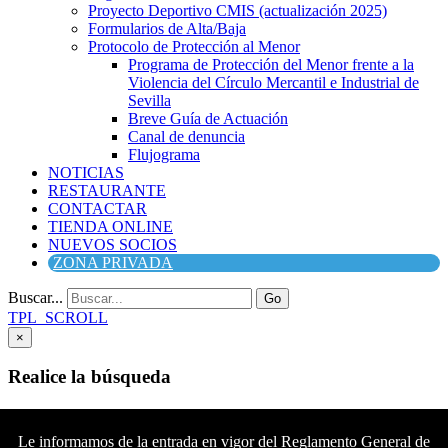
Proyecto Deportivo CMIS (actualización 2025)
Formularios de Alta/Baja
Protocolo de Protección al Menor
Programa de Protección del Menor frente a la
Violencia del Círculo Mercantil e Industrial de
Sevilla
Breve Guía de Actuación
Canal de denuncia
Flujograma
NOTICIAS
RESTAURANTE
CONTACTAR
TIENDA ONLINE
NUEVOS SOCIOS
ZONA PRIVADA
Buscar...
Go
TPL_SCROLL
×
Realice la búsqueda
Buscar
Buscar
Le informamos de la entrada en vigor del Reglamento General de