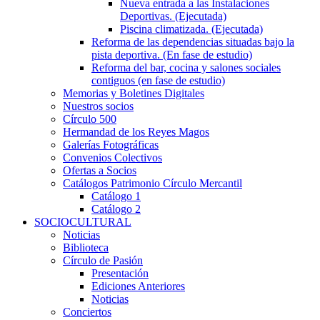
Nueva entrada a las Instalaciones
Deportivas. (Ejecutada)
Piscina climatizada. (Ejecutada)
Reforma de las dependencias situadas bajo la
pista deportiva. (En fase de estudio)
Reforma del bar, cocina y salones sociales
contiguos (en fase de estudio)
Memorias y Boletines Digitales
Nuestros socios
Círculo 500
Hermandad de los Reyes Magos
Galerías Fotográficas
Convenios Colectivos
Ofertas a Socios
Catálogos Patrimonio Círculo Mercantil
Catálogo 1
Catálogo 2
SOCIOCULTURAL
Noticias
Biblioteca
Círculo de Pasión
Presentación
Ediciones Anteriores
Noticias
Conciertos