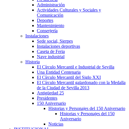
Administración
Actividades Culturales y Sociales y
Comunicación
Deportes
Mantenimiento
Conserjería
Instalaciones
Sede social, Sierpes
Instalaciones deportivas
Caseta de Feria
Nave industrial
Historia
El Círculo Mercantil e Industrial de Sevilla
Una Entidad Centenaria
El Círculo Mercantil del Siglo XXI
El Círculo Mercantil galardonado con la Medalla
de la Ciudad de Sevilla 2013
Antigüedad 25
Presidentes
150 Aniversario
Historias y Personajes del 150 Aniversario
Historias y Personajes del 150
Aniversario
Noticias