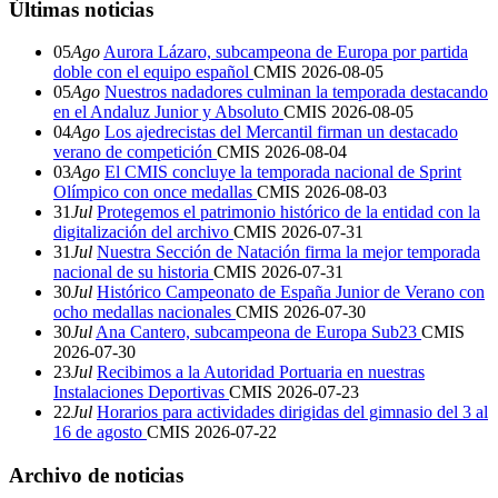
Últimas noticias
05
Ago
Aurora Lázaro, subcampeona de Europa por partida
doble con el equipo español
CMIS
2026-08-05
05
Ago
Nuestros nadadores culminan la temporada destacando
en el Andaluz Junior y Absoluto
CMIS
2026-08-05
04
Ago
Los ajedrecistas del Mercantil firman un destacado
verano de competición
CMIS
2026-08-04
03
Ago
El CMIS concluye la temporada nacional de Sprint
Olímpico con once medallas
CMIS
2026-08-03
31
Jul
Protegemos el patrimonio histórico de la entidad con la
digitalización del archivo
CMIS
2026-07-31
31
Jul
Nuestra Sección de Natación firma la mejor temporada
nacional de su historia
CMIS
2026-07-31
30
Jul
Histórico Campeonato de España Junior de Verano con
ocho medallas nacionales
CMIS
2026-07-30
30
Jul
Ana Cantero, subcampeona de Europa Sub23
CMIS
2026-07-30
23
Jul
Recibimos a la Autoridad Portuaria en nuestras
Instalaciones Deportivas
CMIS
2026-07-23
22
Jul
Horarios para actividades dirigidas del gimnasio del 3 al
16 de agosto
CMIS
2026-07-22
Archivo de noticias