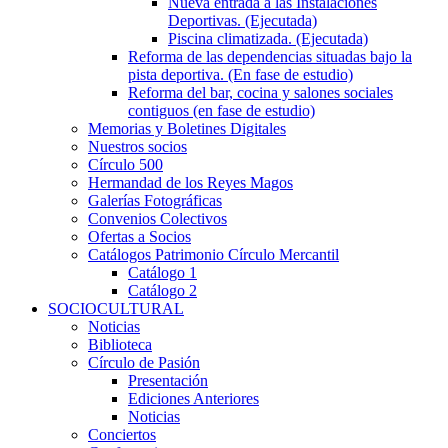
Nueva entrada a las Instalaciones
Deportivas. (Ejecutada)
Piscina climatizada. (Ejecutada)
Reforma de las dependencias situadas bajo la
pista deportiva. (En fase de estudio)
Reforma del bar, cocina y salones sociales
contiguos (en fase de estudio)
Memorias y Boletines Digitales
Nuestros socios
Círculo 500
Hermandad de los Reyes Magos
Galerías Fotográficas
Convenios Colectivos
Ofertas a Socios
Catálogos Patrimonio Círculo Mercantil
Catálogo 1
Catálogo 2
SOCIOCULTURAL
Noticias
Biblioteca
Círculo de Pasión
Presentación
Ediciones Anteriores
Noticias
Conciertos