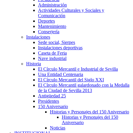
Administración
Actividades Culturales y Sociales y
Comunicación
Deportes
Mantenimiento
Conserjería
Instalaciones
Sede social, Sierpes
Instalaciones deportivas
Caseta de Feria
Nave industrial
Historia
El Círculo Mercantil e Industrial de Sevilla
Una Entidad Centenaria
El Círculo Mercantil del Siglo XXI
El Círculo Mercantil galardonado con la Medalla
de la Ciudad de Sevilla 2013
Antigüedad 25
Presidentes
150 Aniversario
Historias y Personajes del 150 Aniversario
Historias y Personajes del 150
Aniversario
Noticias