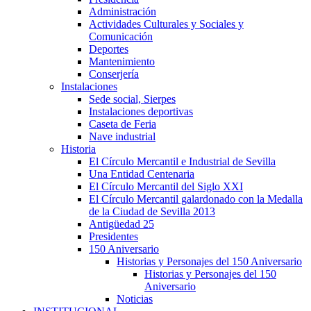
Administración
Actividades Culturales y Sociales y
Comunicación
Deportes
Mantenimiento
Conserjería
Instalaciones
Sede social, Sierpes
Instalaciones deportivas
Caseta de Feria
Nave industrial
Historia
El Círculo Mercantil e Industrial de Sevilla
Una Entidad Centenaria
El Círculo Mercantil del Siglo XXI
El Círculo Mercantil galardonado con la Medalla
de la Ciudad de Sevilla 2013
Antigüedad 25
Presidentes
150 Aniversario
Historias y Personajes del 150 Aniversario
Historias y Personajes del 150
Aniversario
Noticias