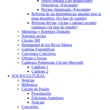
Nueva entrada a las Instalaciones
Deportivas. (Ejecutada)
Piscina climatizada. (Ejecutada)
Reforma de las dependencias situadas bajo la
pista deportiva. (En fase de estudio)
Reforma del bar, cocina y salones sociales
contiguos (en fase de estudio)
Memorias y Boletines Digitales
Nuestros socios
Círculo 500
Hermandad de los Reyes Magos
Galerías Fotográficas
Convenios Colectivos
Ofertas a Socios
Catálogos Patrimonio Círculo Mercantil
Catálogo 1
Catálogo 2
SOCIOCULTURAL
Noticias
Biblioteca
Círculo de Pasión
Presentación
Ediciones Anteriores
Noticias
Conciertos