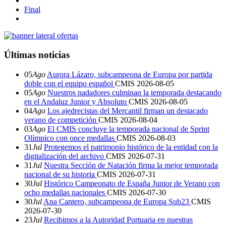
Final
Últimas noticias
05
Ago
Aurora Lázaro, subcampeona de Europa por partida
doble con el equipo español
CMIS
2026-08-05
05
Ago
Nuestros nadadores culminan la temporada destacando
en el Andaluz Junior y Absoluto
CMIS
2026-08-05
04
Ago
Los ajedrecistas del Mercantil firman un destacado
verano de competición
CMIS
2026-08-04
03
Ago
El CMIS concluye la temporada nacional de Sprint
Olímpico con once medallas
CMIS
2026-08-03
31
Jul
Protegemos el patrimonio histórico de la entidad con la
digitalización del archivo
CMIS
2026-07-31
31
Jul
Nuestra Sección de Natación firma la mejor temporada
nacional de su historia
CMIS
2026-07-31
30
Jul
Histórico Campeonato de España Junior de Verano con
ocho medallas nacionales
CMIS
2026-07-30
30
Jul
Ana Cantero, subcampeona de Europa Sub23
CMIS
2026-07-30
23
Jul
Recibimos a la Autoridad Portuaria en nuestras