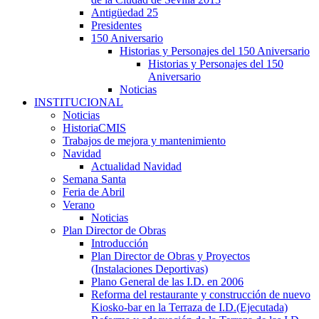
Antigüedad 25
Presidentes
150 Aniversario
Historias y Personajes del 150 Aniversario
Historias y Personajes del 150
Aniversario
Noticias
INSTITUCIONAL
Noticias
HistoriaCMIS
Trabajos de mejora y mantenimiento
Navidad
Actualidad Navidad
Semana Santa
Feria de Abril
Verano
Noticias
Plan Director de Obras
Introducción
Plan Director de Obras y Proyectos
(Instalaciones Deportivas)
Plano General de las I.D. en 2006
Reforma del restaurante y construcción de nuevo
Kiosko-bar en la Terraza de I.D.(Ejecutada)