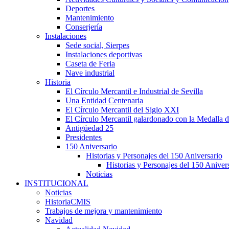
Deportes
Mantenimiento
Conserjería
Instalaciones
Sede social, Sierpes
Instalaciones deportivas
Caseta de Feria
Nave industrial
Historia
El Círculo Mercantil e Industrial de Sevilla
Una Entidad Centenaria
El Círculo Mercantil del Siglo XXI
El Círculo Mercantil galardonado con la Medalla d
Antigüedad 25
Presidentes
150 Aniversario
Historias y Personajes del 150 Aniversario
Historias y Personajes del 150 Aniver
Noticias
INSTITUCIONAL
Noticias
HistoriaCMIS
Trabajos de mejora y mantenimiento
Navidad