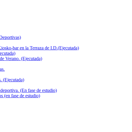
 Deportivas)
iosko-bar en la Terraza de I.D.(Ejecutada)
jecutada)
de Verano. (Ejecutada)
as.
. (Ejecutada)
deportiva. (En fase de estudio)
s (en fase de estudio)