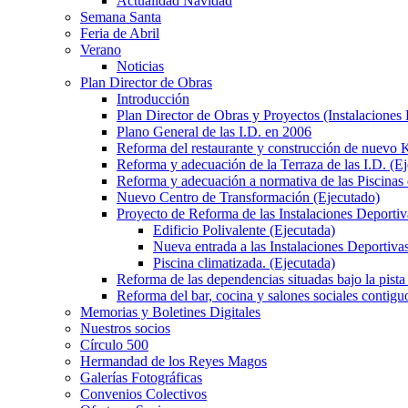
Actualidad Navidad
Semana Santa
Feria de Abril
Verano
Noticias
Plan Director de Obras
Introducción
Plan Director de Obras y Proyectos (Instalaciones
Plano General de las I.D. en 2006
Reforma del restaurante y construcción de nuevo K
Reforma y adecuación de la Terraza de las I.D. (E
Reforma y adecuación a normativa de las Piscinas 
Nuevo Centro de Transformación (Ejecutado)
Proyecto de Reforma de las Instalaciones Deportiv
Edificio Polivalente (Ejecutada)
Nueva entrada a las Instalaciones Deportivas
Piscina climatizada. (Ejecutada)
Reforma de las dependencias situadas bajo la pista 
Reforma del bar, cocina y salones sociales contiguo
Memorias y Boletines Digitales
Nuestros socios
Círculo 500
Hermandad de los Reyes Magos
Galerías Fotográficas
Convenios Colectivos