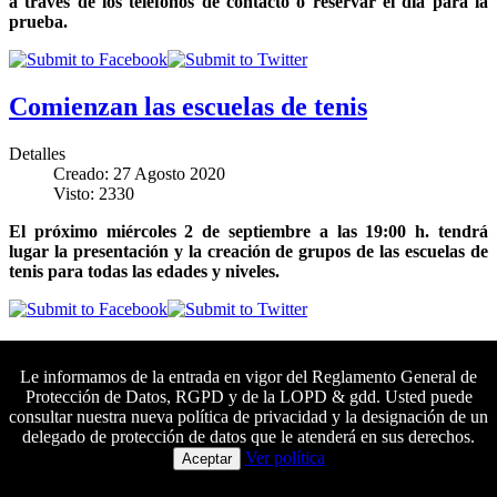
a través de los teléfonos de contacto o reservar el día para la
prueba.
Comienzan las escuelas de tenis
Detalles
Creado: 27 Agosto 2020
Visto: 2330
El próximo miércoles 2 de septiembre a las 19:00 h. tendrá
lugar la presentación y la creación de grupos de las escuelas de
tenis para todas las edades y niveles.
¡Muévete y únete al reto!
Le informamos de la entrada en vigor del Reglamento General de
Protección de Datos, RGPD y de la LOPD & gdd. Usted puede
Detalles
consultar nuestra nueva política de privacidad y la designación de un
Creado: 27 Agosto 2020
delegado de protección de datos que le atenderá en sus derechos.
Visto: 1550
Colaboradores principales
Ver política
Aceptar
Comienza el mes poniéndote en forma con este reto que