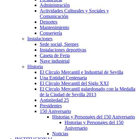
Administración
Actividades Culturales y Sociales y
Comunicación
Deportes
Mantenimiento
Conserjería
Instalaciones
Sede social, Sierpes
Instalaciones deportivas
Caseta de Feria
Nave industrial
Historia
El Círculo Mercantil e Industrial de Sevilla
Una Entidad Centenaria
El Círculo Mercantil del Siglo XXI
El Círculo Mercantil galardonado con la Medalla
de la Ciudad de Sevilla 2013
Antigüedad 25
Presidentes
150 Aniversario
Historias y Personajes del 150 Aniversario
Historias y Personajes del 150
Aniversario
Noticias