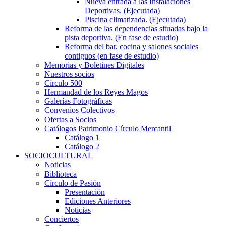
Nueva entrada a las Instalaciones
Deportivas. (Ejecutada)
Piscina climatizada. (Ejecutada)
Reforma de las dependencias situadas bajo la
pista deportiva. (En fase de estudio)
Reforma del bar, cocina y salones sociales
contiguos (en fase de estudio)
Memorias y Boletines Digitales
Nuestros socios
Círculo 500
Hermandad de los Reyes Magos
Galerías Fotográficas
Convenios Colectivos
Ofertas a Socios
Catálogos Patrimonio Círculo Mercantil
Catálogo 1
Catálogo 2
SOCIOCULTURAL
Noticias
Biblioteca
Círculo de Pasión
Presentación
Ediciones Anteriores
Noticias
Conciertos