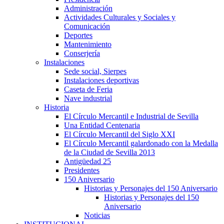
Administración
Actividades Culturales y Sociales y
Comunicación
Deportes
Mantenimiento
Conserjería
Instalaciones
Sede social, Sierpes
Instalaciones deportivas
Caseta de Feria
Nave industrial
Historia
El Círculo Mercantil e Industrial de Sevilla
Una Entidad Centenaria
El Círculo Mercantil del Siglo XXI
El Círculo Mercantil galardonado con la Medalla
de la Ciudad de Sevilla 2013
Antigüedad 25
Presidentes
150 Aniversario
Historias y Personajes del 150 Aniversario
Historias y Personajes del 150
Aniversario
Noticias