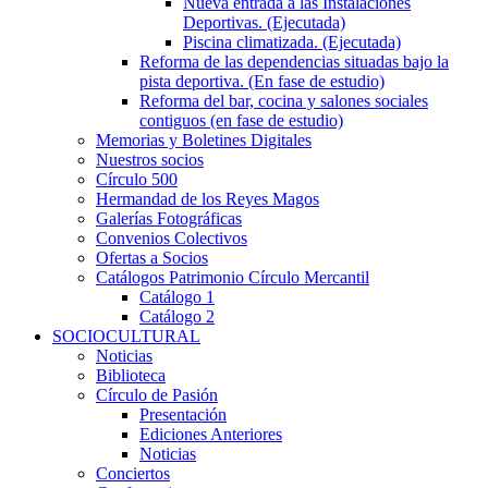
Nueva entrada a las Instalaciones
Deportivas. (Ejecutada)
Piscina climatizada. (Ejecutada)
Reforma de las dependencias situadas bajo la
pista deportiva. (En fase de estudio)
Reforma del bar, cocina y salones sociales
contiguos (en fase de estudio)
Memorias y Boletines Digitales
Nuestros socios
Círculo 500
Hermandad de los Reyes Magos
Galerías Fotográficas
Convenios Colectivos
Ofertas a Socios
Catálogos Patrimonio Círculo Mercantil
Catálogo 1
Catálogo 2
SOCIOCULTURAL
Noticias
Biblioteca
Círculo de Pasión
Presentación
Ediciones Anteriores
Noticias
Conciertos