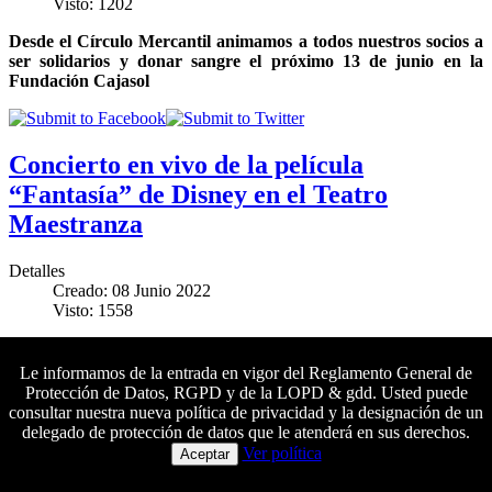
Visto: 1202
Desde el Círculo Mercantil animamos a todos nuestros socios a
ser solidarios y donar sangre el próximo 13 de junio en la
Fundación Cajasol
Concierto en vivo de la película
“Fantasía” de Disney en el Teatro
Maestranza
Detalles
Creado: 08 Junio 2022
Visto: 1558
Los socios del Mercantil tendrán un 15 % de descuento en sus
entradas para este concierto de la Real Orquesta Sinfónica de
Le informamos de la entrada en vigor del Reglamento General de
Sevilla que tendrá lugar el próximo fin de semana
Protección de Datos, RGPD y de la LOPD & gdd. Usted puede
consultar nuestra nueva política de privacidad y la designación de un
delegado de protección de datos que le atenderá en sus derechos.
Colaboradores principales
Ver política
Aceptar
‘Una vida a todo color’ y el arte de vivir